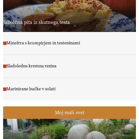
Jabolčna pita iz skutnega testa
Mineštra s krompirjem in testeninami
Sladoledna kremna rezina
Marinirane bučke v solati
Moj mali svet