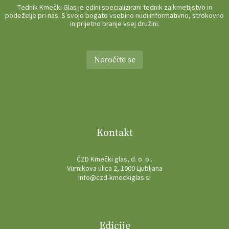
Tednik Kmečki Glas je edini specializirani tednik za kmetijstvo in
podeželje pri nas. S svojo bogato vsebino nudi informativno, strokovno
in prijetno branje vsej družini.
Naročite se
Kontakt
ČZD Kmečki glas, d. o. o .
Vurnikova ulica 2, 1000 Ljubljana
info@czd-kmeckiglas.si
Edicije