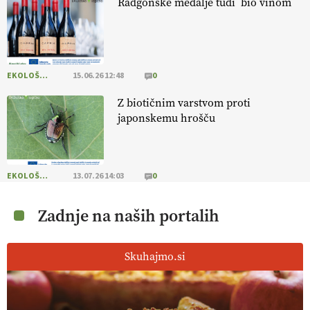
Radgonske medalje tudi bio vinom
EKOLOŠKO LOGIČNO
15.06.26 12:48
0
Z biotičnim varstvom proti
japonskemu hrošču
EKOLOŠKO LOGIČNO
13.07.26 14:03
0
Zadnje na naših portalih
Skuhajmo.si