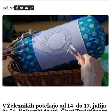
Delite:
V Železnikih potekajo od 14. do 17. julija
že 54. čipkarski dnevi. Člani Turističnega