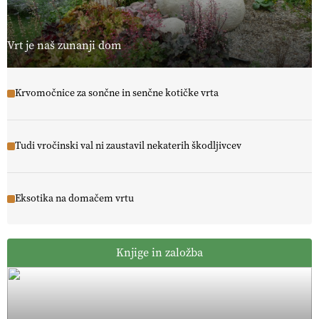
Vrt je naš zunanji dom
Krvomočnice za sončne in senčne kotičke vrta
Tudi vročinski val ni zaustavil nekaterih škodljivcev
Eksotika na domačem vrtu
Knjige in založba