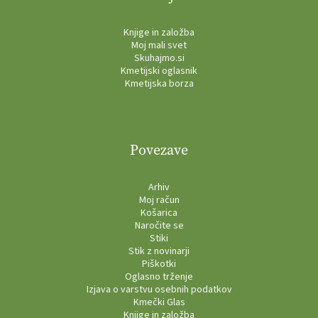
Knjige in založba
Moj mali svet
Skuhajmo.si
Kmetijski oglasnik
Kmetijska borza
Povezave
Arhiv
Moj račun
Košarica
Naročite se
Stiki
Stik z novinarji
Piškotki
Oglasno trženje
Izjava o varstvu osebnih podatkov
Kmečki Glas
Knjige in založba