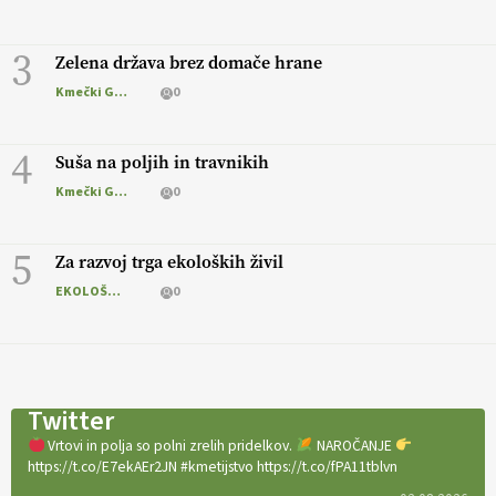
3
Zelena država brez domače hrane
Kmečki Glas
0
4
Suša na poljih in travnikih
Kmečki Glas
0
5
Za razvoj trga ekoloških živil
EKOLOŠKO LOGIČNO
0
Twitter
Vrtovi in polja so polni zrelih pridelkov.
NAROČANJE
https://t.co/E7ekAEr2JN #kmetijstvo https://t.co/fPA11tblvn