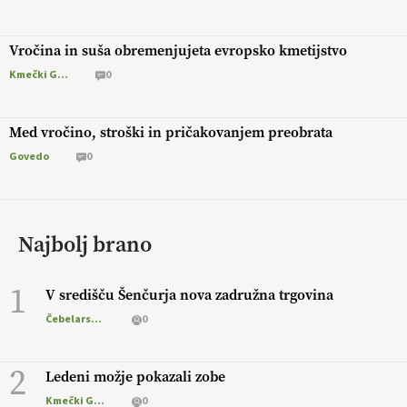
Vročina in suša obremenjujeta evropsko kmetijstvo
Kmečki Glas
0
Med vročino, stroški in pričakovanjem preobrata
Govedo
0
Najbolj brano
1
V središču Šenčurja nova zadružna trgovina
Čebelarstvo
0
2
Ledeni možje pokazali zobe
Kmečki Glas
0