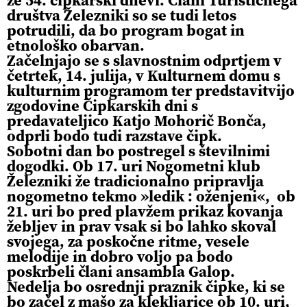
društva Železniki so se tudi letos
potrudili, da bo program bogat in
etnološko obarvan.
Začelnjajo se s slavnostnim odprtjem v
četrtek, 14. julija, v Kulturnem domu s
kulturnim programom ter predstavitvijo
zgodovine Čipkarskih dni s
predavateljico Katjo Mohorič Bonča,
odprli bodo tudi razstave čipk.
Sobotni dan bo postregel s številnimi
dogodki. Ob 17. uri Nogometni klub
Železniki že tradicionalno pripravlja
nogometno tekmo »ledik : oženjeni«, ob
21. uri bo pred plavžem prikaz kovanja
žebljev in prav vsak si bo lahko skoval
svojega, za poskočne ritme, vesele
melodije in dobro voljo pa bodo
poskrbeli člani ansambla Galop.
Nedelja bo osrednji praznik čipke, ki se
bo začel z mašo za klekljarice ob 10. uri,