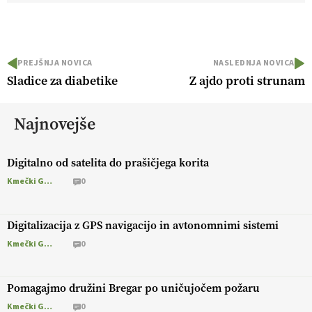
PREJŠNJA NOVICA
NASLEDNJA NOVICA
Sladice za diabetike
Z ajdo proti strunam
Najnovejše
Digitalno od satelita do prašičjega korita
Kmečki Glas
0
Digitalizacija z GPS navigacijo in avtonomnimi sistemi
Kmečki Glas
0
Pomagajmo družini Bregar po uničujočem požaru
Kmečki Glas
0