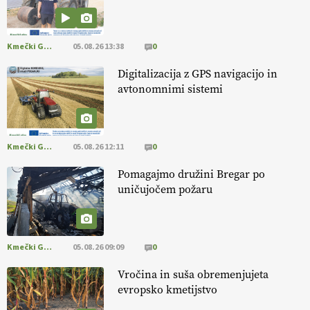
aronije
v dobrem desetletju zrasla v uspešno kmetijsko in
podjetniško zgodbo.
VEČ
https://t.co/EulJoSBYMi @EUAgri
#IMCAP #CAP https://t.co/xp1oihBDaJ
Kmečki Glas
05.08.26 13:38
0
13.07.2026
Digitalizacija z GPS navigacijo in
avtonomnimi sistemi
[EKOloško = LOGIČNO
]
Ekološka vina so vse bolj iskana doma in
v tujini
. Zato je ekološka pridelava odlična priložnost za slovenske
vinarje
. VEČ
https://t.co/XAe9EbeAbK @EUAgri #IMCAP #CAP
https://t.co/01qpoeLyNP
Kmečki Glas
05.08.26 12:11
0
13.07.2026
Pomagajmo družini Bregar po
uničujočem požaru
[EKOloško = LOGIČNO
] Mladi
so ključni za prihodnost
kmetijstva in uspešno prenovo kmetij
. VEČ
https://t.co/RRn8unbwXp @EUAgri #IMCAP #CAP
https://t.co/mnLHFv2VuP
Kmečki Glas
05.08.26 09:09
0
13.07.2026
Vročina in suša obremenjujeta
evropsko kmetijstvo
[EKOloško = LOGIČNO
]
Ekološka reja kokoši skrbi za živali