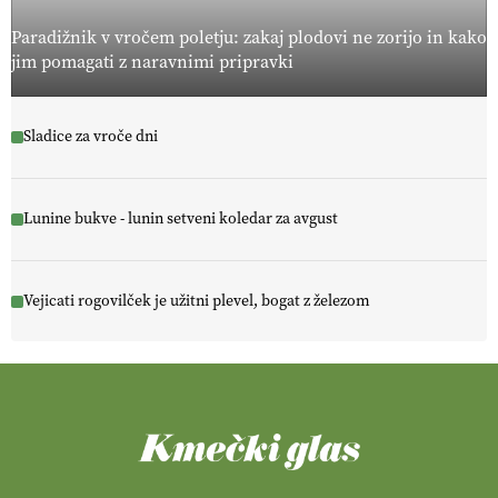
Paradižnik v vročem poletju: zakaj plodovi ne zorijo in kako
jim pomagati z naravnimi pripravki
Sladice za vroče dni
Lunine bukve - lunin setveni koledar za avgust
Vejicati rogovilček je užitni plevel, bogat z železom