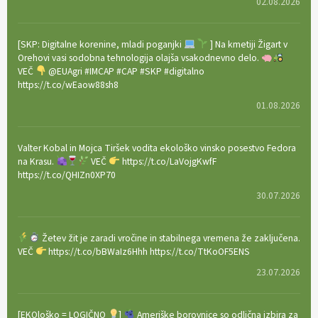
02.08.2026
[SKP: Digitalne korenine, mladi poganjki
] Na kmetiji Žigart v
Orehovi vasi sodobna tehnologija olajša vsakodnevno delo.
VEČ
@EUAgri #IMCAP #CAP #SKP #digitalno
https://t.co/wEaow88sh8
01.08.2026
Valter Kobal in Mojca Tiršek vodita ekološko vinsko posestvo Fedora
na Krasu.
VEČ
https://t.co/LaVojgKwfF
https://t.co/QHIZn0XP70
30.07.2026
Žetev žit je zaradi vročine in stabilnega vremena že zaključena.
VEČ
https://t.co/bBWaIz6Hhh https://t.co/TtKoOF5ENS
23.07.2026
[EKOloško = LOGIČNO
]
Ameriške borovnice so odlična izbira za