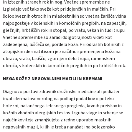
in izteznih straneh rok in nog. Vnetne spremembe ne
izgledajo več tako sveže kot pri dojenčkih in malčkih. Pri
šoloobveznih otrocih in mladostnikih so vnetna žarišča vidna
najpogosteje v kolenskih in komolčnih pregibih, na zapestjih,
gležnjih, hrbtiščih rok in stopal, po vratu, vekah in tudi trupu.
Vnetne spremembe so zaradi dolgotrajnosti videti kot
zadebeljena, luščeča se, pordela koža. Pri odraslih bolnikih z
atopijskim dermatitisom je značilno spremenjena koža na
obrazu, vratu, lasišču, zgornjem delu trupa, ramenskem
obroču, v kolenskih in komolčnih pregibih in po hrbtiščih rok.
NEGA KOŽE Z NEGOVALNIMI MAZILI IN KREMAMI
Diagnozo postavi zdravnik družinske medicine ali pediater
in/ali dermatovenerolog na podlagi podatkov o poteku
bolezni, natančnega telesnega pregleda, krvnih preiskav in
kožnih vbodnih alergijskih testov. Izguba vlage in srbenje se
najučinkoviteje zmanjšujeta z redno uporabo mastnih
negovalnih mazil, ki jih je treba nanašati na bolezensko