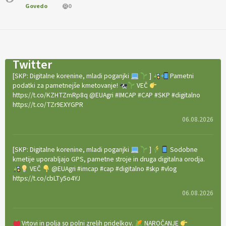
Govedo
0
Twitter
[SKP: Digitalne korenine, mladi poganjki
]
Pametni
podatki za pametnejše kmetovanje!
VEČ
https://t.co/KZHTZmRp8q @EUAgri #IMCAP #CAP #SKP #digitalno
https://t.co/TZr9EXYGPR
06.08.2026
[SKP: Digitalne korenine, mladi poganjki
]
Sodobne
kmetije uporabljajo GPS, pametne stroje in druga digitalna orodja.
VEČ
@EUAgri #imcap #cap #digitalno #skp #vlog
https://t.co/cbLTy5o4YJ
06.08.2026
Vrtovi in polja so polni zrelih pridelkov.
NAROČANJE