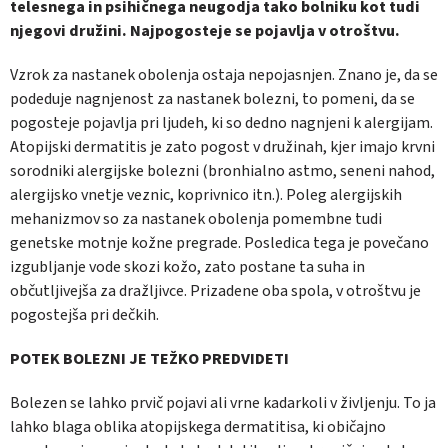
telesnega in psihičnega neugodja tako bolniku kot tudi
njegovi družini. Najpogosteje se pojavlja v otroštvu.
Vzrok za nastanek obolenja ostaja nepojasnjen. Znano je, da se
podeduje nagnjenost za nastanek bolezni, to pomeni, da se
pogosteje pojavlja pri ljudeh, ki so dedno nagnjeni k alergijam.
Atopijski dermatitis je zato pogost v družinah, kjer imajo krvni
sorodniki alergijske bolezni (bronhialno astmo, seneni nahod,
alergijsko vnetje veznic, koprivnico itn.). Poleg alergijskih
mehanizmov so za nastanek obolenja pomembne tudi
genetske motnje kožne pregrade. Posledica tega je povečano
izgubljanje vode skozi kožo, zato postane ta suha in
občutljivejša za dražljivce. Prizadene oba spola, v otroštvu je
pogostejša pri dečkih.
POTEK BOLEZNI JE TEŽKO PREDVIDETI
Bolezen se lahko prvič pojavi ali vrne kadarkoli v življenju. To ja
lahko blaga oblika atopijskega dermatitisa, ki običajno