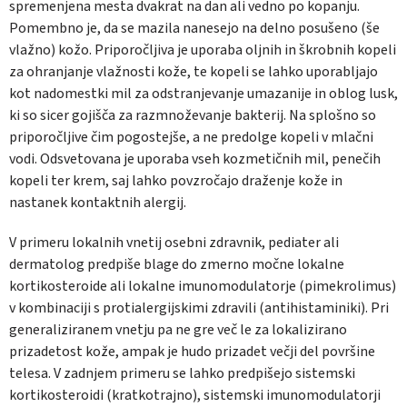
spremenjena mesta dvakrat na dan ali vedno po kopanju.
Pomembno je, da se mazila nanesejo na delno posušeno (še
vlažno) kožo. Priporočljiva je uporaba oljnih in škrobnih kopeli
za ohranjanje vlažnosti kože, te kopeli se lahko uporabljajo
kot nadomestki mil za odstranjevanje umazanije in oblog lusk,
ki so sicer gojišča za razmnoževanje bakterij. Na splošno so
priporočljive čim pogostejše, a ne predolge kopeli v mlačni
vodi. Odsvetovana je uporaba vseh kozmetičnih mil, penečih
kopeli ter krem, saj lahko povzročajo draženje kože in
nastanek kontaktnih alergij.
V primeru lokalnih vnetij osebni zdravnik, pediater ali
dermatolog predpiše blage do zmerno močne lokalne
kortikosteroide ali lokalne imunomodulatorje (pimekrolimus)
v kombinaciji s protialergijskimi zdravili (antihistaminiki). Pri
generaliziranem vnetju pa ne gre več le za lokalizirano
prizadetost kože, ampak je hudo prizadet večji del površine
telesa. V zadnjem primeru se lahko predpišejo sistemski
kortikosteroidi (kratkotrajno), sistemski imunomodulatorji