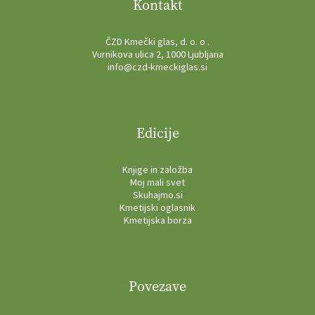
Kontakt
ČZD Kmečki glas, d. o. o .
Vurnikova ulica 2, 1000 Ljubljana
info@czd-kmeckiglas.si
Edicije
Knjige in založba
Moj mali svet
Skuhajmo.si
Kmetijski oglasnik
Kmetijska borza
Povezave