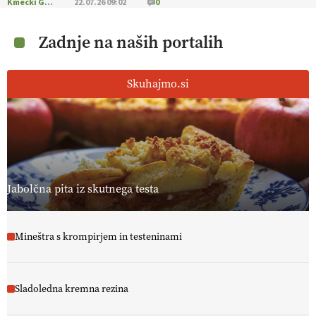
Kmečki Glas
22.07.26 09:02
0
Zadnje na naših portalih
Skuhajmo.si
Jabolčna pita iz skutnega testa
Mineštra s krompirjem in testeninami
Sladoledna kremna rezina