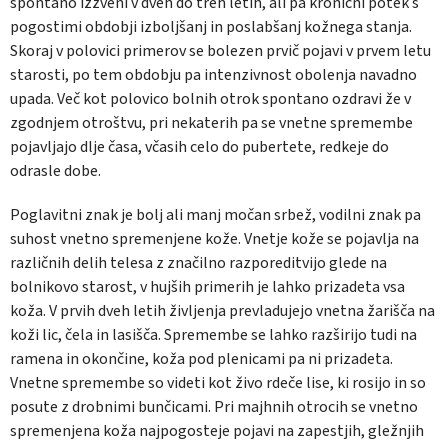
spontano izzveni v dveh do treh letih, ali pa kronični potek s
pogostimi obdobji izboljšanj in poslabšanj kožnega stanja.
Skoraj v polovici primerov se bolezen prvič pojavi v prvem letu
starosti, po tem obdobju pa intenzivnost obolenja navadno
upada. Več kot polovico bolnih otrok spontano ozdravi že v
zgodnjem otroštvu, pri nekaterih pa se vnetne spremembe
pojavljajo dlje časa, včasih celo do pubertete, redkeje do
odrasle dobe.
Poglavitni znak je bolj ali manj močan srbež, vodilni znak pa
suhost vnetno spremenjene kože. Vnetje kože se pojavlja na
različnih delih telesa z značilno razporeditvijo glede na
bolnikovo starost, v hujših primerih je lahko prizadeta vsa
koža. V prvih dveh letih življenja prevladujejo vnetna žarišča na
koži lic, čela in lasišča. Spremembe se lahko razširijo tudi na
ramena in okončine, koža pod plenicami pa ni prizadeta.
Vnetne spremembe so videti kot živo rdeče lise, ki rosijo in so
posute z drobnimi bunčicami. Pri majhnih otrocih se vnetno
spremenjena koža najpogosteje pojavi na zapestjih, gležnjih