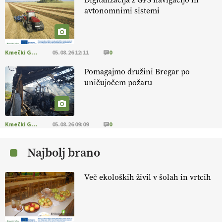
avtonomnimi sistemi
[EKOloško = LOGIČNO
]
Na kmetiji Polone Ratajc je pridelava
aronije
v dobrem desetletju zrasla v uspešno kmetijsko in
podjetniško zgodbo.
VEČ
https://t.co/EulJoSBYMi @EUAgri
#IMCAP #CAP https://t.co/xp1oihBDaJ
Kmečki Glas
05.08.26 12:11
0
13.07.2026
Pomagajmo družini Bregar po
uničujočem požaru
[EKOloško = LOGIČNO
]
Ekološka vina so vse bolj iskana doma in
v tujini
. Zato je ekološka pridelava odlična priložnost za slovenske
vinarje
. VEČ
https://t.co/XAe9EbeAbK @EUAgri #IMCAP #CAP
https://t.co/01qpoeLyNP
Kmečki Glas
05.08.26 09:09
0
13.07.2026
Najbolj brano
[EKOloško = LOGIČNO
] Mladi
so ključni za prihodnost
kmetijstva in uspešno prenovo kmetij
. VEČ
Več ekoloških živil v šolah in vrtcih
https://t.co/RRn8unbwXp @EUAgri #IMCAP #CAP
https://t.co/mnLHFv2VuP
13.07.2026