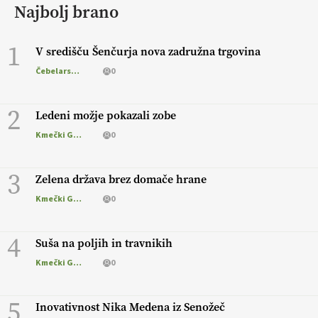
Najbolj brano
1
V središču Šenčurja nova zadružna trgovina
Čebelarstvo
0
2
Ledeni možje pokazali zobe
Kmečki Glas
0
3
Zelena država brez domače hrane
Kmečki Glas
0
4
Suša na poljih in travnikih
Kmečki Glas
0
5
Inovativnost Nika Medena iz Senožeč