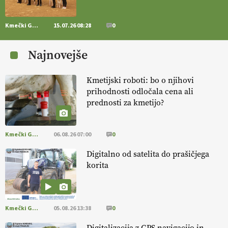
14.07.2026
Kmečki Glas
15.07.26 08:28
0
[EKOloško = LOGIČNO
] Zdravje rastlin je ključno za
prehransko
varnost,
okolje in kakovost življenja. VEČ
Najnovejše
https://t.co/K0USFPJ5fJ @EUAgri #IMCAP #CAP
https://t.co/vcHhoOixHy
14.07.2026
Kmetijski roboti: bo o njihovi
prihodnosti odločala cena ali
prednosti za kmetijo?
[EKOloško = LOGIČNO
]
Danes ni pomembna le količina hrane,
ampak tudi način njene pridelave
. VEČ
https://t.co/bKGeI4ZcNi
@EUAgri #imcap #cap #blog https://t.co/2sllAmcKwG
Kmečki Glas
06.08.26 07:00
0
14.07.2026
Digitalno od satelita do prašičjega
korita
[EKOloško = LOGIČNO
]
Kakovostna ekološka semena in
prilagojene sorte
so temelj uspešne ekološke pridelave.
VEČ
https://t.co/OQSsax7l8V @EUAgri #IMCAP #CAP
https://t.co/PAL0zlhVia
Kmečki Glas
05.08.26 13:38
0
13.07.2026
Digitalizacija z GPS navigacijo in