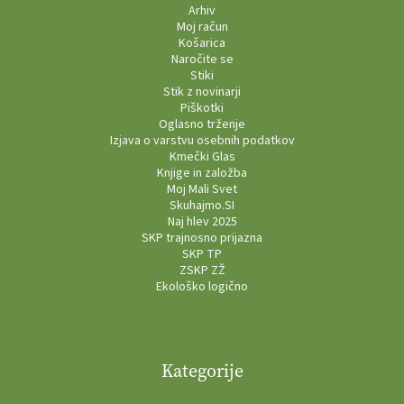
Arhiv
Moj račun
Košarica
Naročite se
Stiki
Stik z novinarji
Piškotki
Oglasno trženje
Izjava o varstvu osebnih podatkov
Kmečki Glas
Knjige in založba
Moj Mali Svet
Skuhajmo.SI
Naj hlev 2025
SKP trajnosno prijazna
SKP TP
ZSKP ZŽ
Ekološko logično
Kategorije