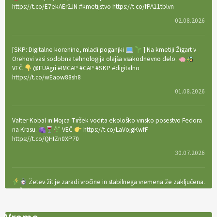
https://t.co/E7ekAEr2JN #kmetijstvo https://t.co/fPA11tblvn
02.08.2026
[SKP: Digitalne korenine, mladi poganjki
] Na kmetiji Žigart v
Orehovi vasi sodobna tehnologija olajša vsakodnevno delo.
VEČ
@EUAgri #IMCAP #CAP #SKP #digitalno
https://t.co/wEaow88sh8
01.08.2026
Valter Kobal in Mojca Tiršek vodita ekološko vinsko posestvo Fedora
na Krasu.
VEČ
https://t.co/LaVojgKwfF
https://t.co/QHIZn0XP70
30.07.2026
Žetev žit je zaradi vročine in stabilnega vremena že zaključena.
VEČ
https://t.co/bBWaIz6Hhh https://t.co/TtKoOF5ENS
23.07.2026