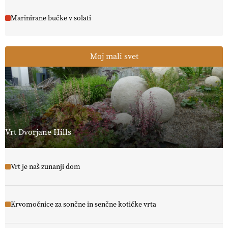
Marinirane bučke v solati
Moj mali svet
Vrt Dvorjane Hills
Vrt je naš zunanji dom
Krvomočnice za sončne in senčne kotičke vrta