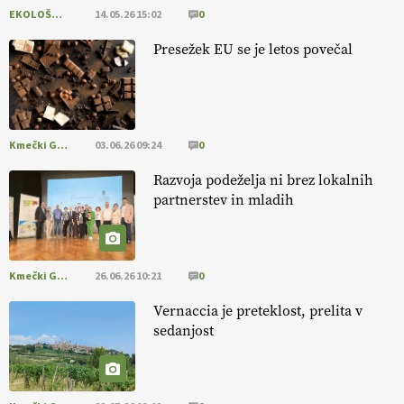
EKOLOŠKO LOGIČNO
14.05.26 15:02
0
[EKOloško = LOGIČNO
]
Ekološka reja kokoši skrbi za živali
, okolje
in kakovostna jajca
. VEČ
https://t.co/PX49GVsP1M
Presežek EU se je letos povečal
@EUAgri #IMCAP #CAP https://t.co/a1xatzEeid
13.07.2026
Kmečki Glas
03.06.26 09:24
0
Razvoja podeželja ni brez lokalnih
partnerstev in mladih
Kmečki Glas
26.06.26 10:21
0
Vernaccia je preteklost, prelita v
sedanjost