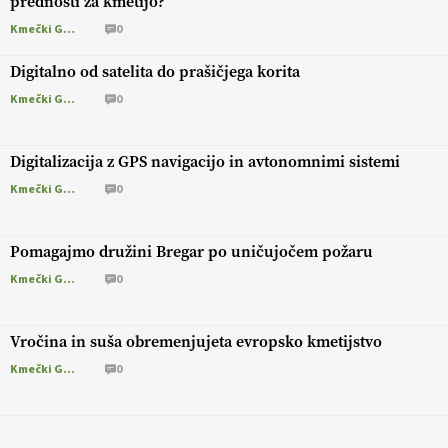
prednosti za kmetijo?
Kmečki Glas
0
Digitalno od satelita do prašičjega korita
Kmečki Glas
0
Digitalizacija z GPS navigacijo in avtonomnimi sistemi
Kmečki Glas
0
Pomagajmo družini Bregar po uničujočem požaru
Kmečki Glas
0
Vročina in suša obremenjujeta evropsko kmetijstvo
Kmečki Glas
0