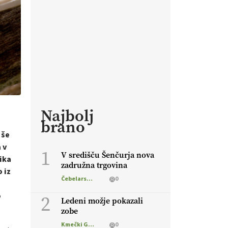
Najbolj
brano
 še
 v
1
V središču Šenčurja nova
ika
zadružna trgovina
 iz
Čebelarstvo
0
o
2
Ledeni možje pokazali
zobe
Kmečki Glas
0