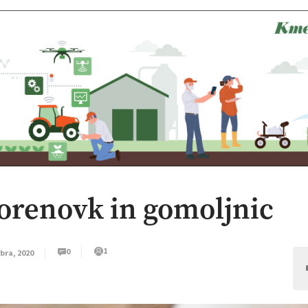
 korenovk in gomoljnic
1
0
bra, 2020