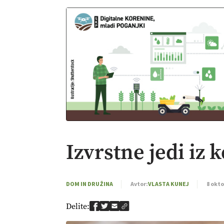
Izvrstne jedi iz
DOM IN DRUŽINA
Avtor:
VLASTA KUNEJ
8 okto
Delite: