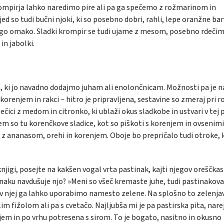
ompirja lahko naredimo pire ali pa ga spečemo z rožmarinom in
ed so tudi bučni njoki, ki so posebno dobri, rahli, lepe oranžne bar
rugo omako. Sladki krompir se tudi ujame z mesom, posebno rdečim
in jabolki.
, ki jo navadno dodajmo juham ali enolončnicam. Možnosti pa je n
korenjem in rakci – hitro je pripravljena, sestavine so zmeraj pri ro
ečici z medom in citronko, ki ublaži okus sladkobe in ustvari v tej p
em so tu korenčkove sladice, kot so piškoti s korenjem in ovsenimi
ač z ananasom, orehi in korenjem. Oboje bo prepričalo tudi otroke, 
njigi, posejte na kakšen vogal vrta pastinak, kajti njegov oreščkas
inaku navdušuje njo? »Meni so všeč kremaste juhe, tudi pastinakova
 v njej ga lahko uporabimo namesto zelene. Na splošno to zelenja
lim fižolom ali pa s cvetačo. Najljubša mi je pa pastirska pita, nar
jem in po vrhu potresena s sirom. To je bogato, nasitno in okusno