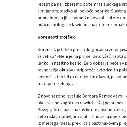
recept pa naj izberemo potem? Iz sladkega kr
timijanom, sladko ali pekočo papriko. Slastna j
ponudimo pa jih s paradižnikovo ali katero d
odlična priloga je k svinjini, na primer z omako 
Korenasti trojček
Korenček je lahko precej dolgočasna zelenjava
še veliko? »Meni je na primer zelo všeč rižota s 
lahko in nasitno kosilo. Zelo dober je pečen v p
ravnotežje okusov,« priporoča avtorica. In pot
kosmiči, ki so hitro narejeni in okusni, pa kol
marajo te zelenjave.
Z novo sezono, svetuje Barbara Remec v svoji k
okus vas bo zagotovo navdušil. Kaj pa pri past
Goveji juhi da pastinakov koren poseben okus,
zelo rada pripravljam v juhi, fino se ujame z be
iz mletega mesa, prekrita s pastinakovim pire