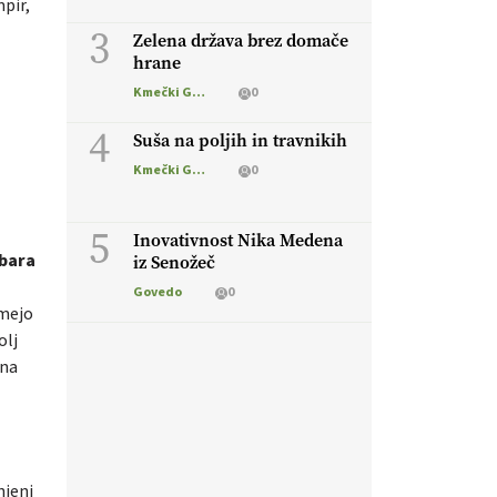
pir,
3
Zelena država brez domače
hrane
Kmečki Glas
0
4
Suša na poljih in travnikih
Kmečki Glas
0
5
Inovativnost Nika Medena
bara
iz Senožeč
Govedo
0
amejo
olj
 na
njeni