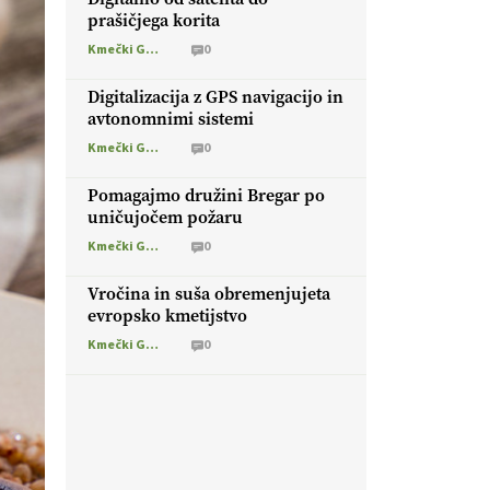
prašičjega korita
Kmečki Glas
0
Digitalizacija z GPS navigacijo in
avtonomnimi sistemi
Kmečki Glas
0
Pomagajmo družini Bregar po
uničujočem požaru
Kmečki Glas
0
Vročina in suša obremenjujeta
evropsko kmetijstvo
Kmečki Glas
0