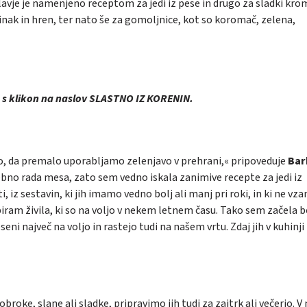
avje je namenjeno receptom za jedi iz pese in drugo za sladki krom
inak in hren, ter nato še za gomoljnice, kot so koromač, zelena,
s klikon na naslov
SLASTNO IZ KORENIN
.
elo, da premalo uporabljamo zelenjavo v prehrani,« pripoveduje
Bar
sebno rada mesa, zato sem vedno iskala zanimive recepte za jedi iz
i, iz sestavin, ki jih imamo vedno bolj ali manj pri roki, in ki ne vz
biram živila, ki so na voljo v nekem letnem času. Tako sem začela b
eni največ na voljo in rastejo tudi na našem vrtu. Zdaj jih v kuhinji
oke, slane ali sladke, pripravimo jih tudi za zajtrk ali večerjo. V 