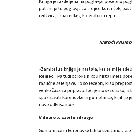
Knjiga je razdeljena na poglavja, posebno pogl
potem je tu poglavje za trojico korenček, past
redkvica, črna redkev, koleraba in repa.
NAROČI KNJIGO 
»Zamisel za knjigo je nastala, ker se mi je zd
Remec
. »Pa tudi otroka nikoli nista imela po
različne zelenjave. To so recepti, ki so preprost
veliko časa za pripravo. Ker jemo sezonsko, iz
spoznavati korenovke in gomoljnice, ki jih je jes
novo odkrivamo.«
V dobrote zavito zdravje
Gomoljnice in korenovke lahko uvrstimo v vse obr