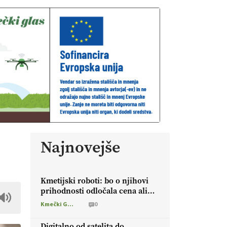
Najnovejše
Kmetijski roboti: bo o njihovi
prihodnosti odločala cena ali
prednosti za kmetijo?
Kmečki Glas
0
Digitalno od satelita do