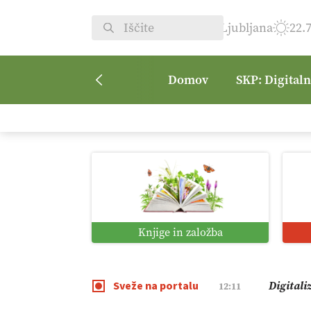
Ljubljana
22.
Domov
SKP: Digital
Vrt Dvor
08:50
Kmetijsk
07:00
Digitaln
01:38
Knjige in založba
Digitali
12:11
Sveže na portalu
Pomagaj
09:09