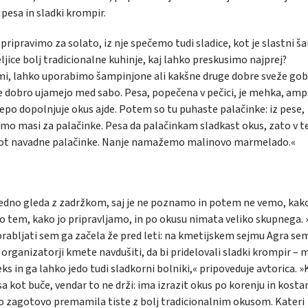
 pesa in sladki krompir.
pripravimo za solato, iz nje spečemo tudi sladice, kot je slastni šar
ice bolj tradicionalne kuhinje, kaj lahko preskusimo najprej?
mi, lahko uporabimo šampinjone ali kakšne druge dobre sveže gob
i se dobro ujamejo med sabo. Pesa, popečena v pečici, je mehka, amp
epo dopolnjuje okus ajde. Potem so tu puhaste palačinke: iz pese,
amo masi za palačinke. Pesa da palačinkam sladkast okus, zato v t
so kot navadne palačinke. Nanje namažemo malinovo marmelado.«
 vedno gleda z zadržkom, saj je ne poznamo in potem ne vemo, kako
po tem, kako jo pripravljamo, in po okusu nimata veliko skupnega. 
orabljati sem ga začela že pred leti: na kmetijskem sejmu Agra se
 organizatorji kmete navdušiti, da bi pridelovali sladki krompir – 
ks in ga lahko jedo tudi sladkorni bolniki,« pripoveduje avtorica. »
 kot buče, vendar to ne drži: ima izrazit okus po korenju in kostan
bo zagotovo premamila tiste z bolj tradicionalnim okusom. Kateri