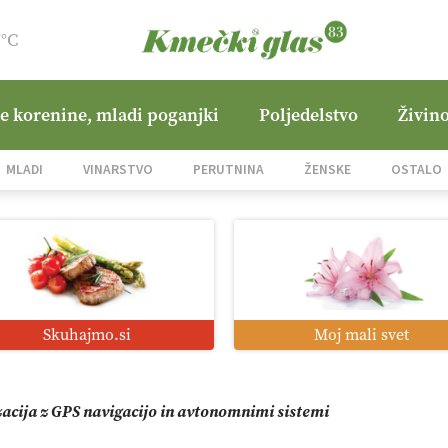
7°C
ne korenine, mladi poganjki
Poljedelstvo
Živino
jane Hills
MLADI
VINARSTVO
PERUTNINA
ŽENSKE
OSTALO
i roboti: bo o njihovi prihodnosti odločala cena ali prednosti z
o od satelita do prašičjega korita
Skuhajmo.si
Moj mali svet
zacija z GPS navigacijo in avtonomnimi sistemi
mo družini Bregar po uničujočem požaru