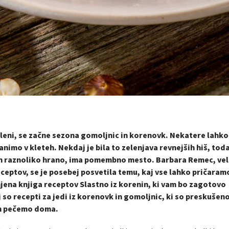
gleni, se začne sezona gomoljnic in korenovk. Nekatere lahko
ranimo v kleteh. Nekdaj je bila to zelenjava revnejših hiš, toda
o in raznoliko hrano, ima pomembno mesto. Barbara Remec, vel
eceptov, se je posebej posvetila temu, kaj vse lahko pričaramo
 njena knjiga receptov
Slastno iz korenin
, ki vam bo zagotovo
j so recepti za jedi iz korenovk in gomoljnic, ki so preskušen
in pečemo doma.