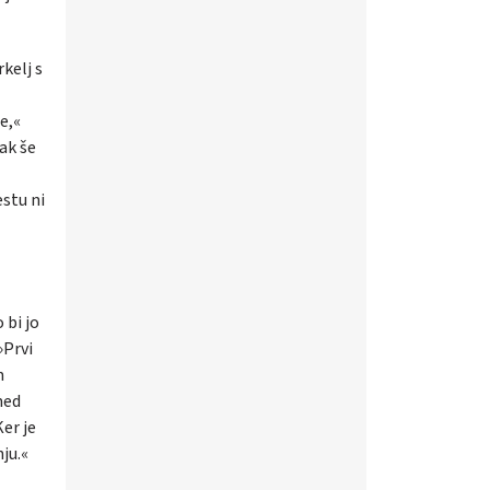
kelj s
e,«
ak še
estu ni
 bi jo
»Prvi
m
med
Ker je
ju.«