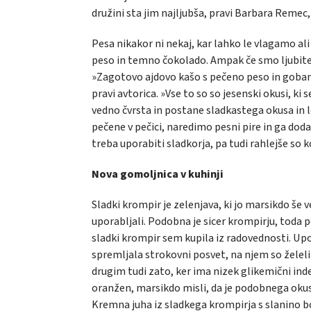
družini sta jim najljubša, pravi Barbara Remec,
Pesa nikakor ni nekaj, kar lahko le vlagamo ali 
peso in temno čokolado. Ampak če smo ljubitelj
»Zagotovo ajdovo kašo s pečeno peso in goba
pravi avtorica. »Vse to so so jesenski okusi, k
vedno čvrsta in postane sladkastega okusa in l
pečene v pečici, naredimo pesni pire in ga dod
treba uporabiti sladkorja, pa tudi rahlejše 
Nova gomoljnica v kuhinji
Sladki krompir je zelenjava, ki jo marsikdo še
uporabljali. Podobna je sicer krompirju, toda 
sladki krompir sem kupila iz radovednosti. Up
spremljala strokovni posvet, na njem so želeli
drugim tudi zato, ker ima nizek glikemični inde
oranžen, marsikdo misli, da je podobnega okusa
Kremna juha iz sladkega krompirja s slanino 