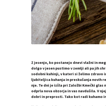
Z jesenjo, ko postanejo dnevi vlažni in me
dolgo v jesen pustimo v zemlji ali pa jih sh
sodobni kuhinji, v kateri si želimo zdrav
ljubiteljica kuhanja in preskušanja novih r
nje. Te dni je izšla pri Založbi Kmečki glas
odprla nova obzorja in vas navdušila. V nje
dobri in preprosti. Tako kot radi kuhamo 