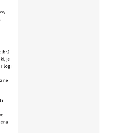
ve,
,
ajbrž
ki, je
rilogi
ki ne
ti
.
vo
ejena