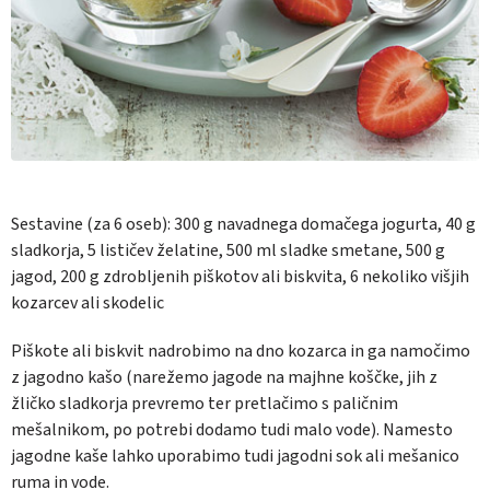
Sestavine (za 6 oseb):
300 g navadnega domačega jogurta, 40 g
sladkorja, 5 lističev želatine, 500 ml sladke smetane
,
500 g
jagod, 200 g zdrobljenih piškotov ali biskvita, 6 nekoliko višjih
kozarcev ali skodelic
Piškote ali biskvit nadrobimo na dno kozarca in ga namočimo
z jagodno kašo (narežemo jagode na majhne koščke, jih z
žličko sladkorja prevremo ter pretlačimo s paličnim
mešalnikom, po potrebi dodamo tudi malo vode). Namesto
jagodne kaše lahko uporabimo tudi jagodni sok ali mešanico
ruma in vode.