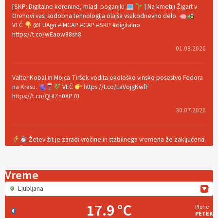
[SKP: Digitalne korenine, mladi poganjki
] Na kmetiji Žigart v
Orehovi vasi sodobna tehnologija olajša vsakodnevno delo.
VEČ
@EUAgri #IMCAP #CAP #SKP #digitalno
https://t.co/wEaow88sh8
01.08.2026
Valter Kobal in Mojca Tiršek vodita ekološko vinsko posestvo Fedora
na Krasu.
VEČ
https://t.co/LaVojgKwfF
https://t.co/QHIZn0XP70
30.07.2026
Žetev žit je zaradi vročine in stabilnega vremena že zaključena.
VEČ
https://t.co/bBWaIz6Hhh https://t.co/TtKoOF5ENS
23.07.2026
Vreme
Ljubljana
[EKOloško = LOGIČNO
]
Ameriške borovnice so odlična izbira za
ekološko pridelavo.
VEČ
https://t.co/aPQkmLUy2j @EUAgri
17.9 °C
Plohe
#IMCAP #CAP https://t.co/tQd9tB1THk
PETEK