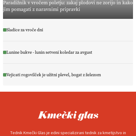
Paradižnik v vročem poletju: zakaj plodovi ne zorijo in kako
jim pomagati z naravnimi pripravki
Sladice za vroče dni
Lunine bukve - lunin setveni koledar za avgust
Vejicati rogovilček je užitni plevel, bogat z železom
Tednik Kmečki Glas je edini specializirani tednik za kmetijstvo in