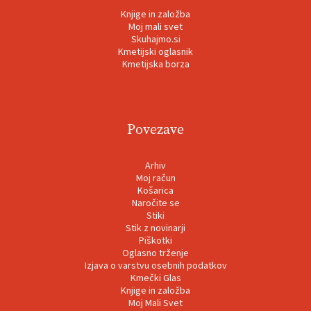
Knjige in založba
Moj mali svet
Skuhajmo.si
Kmetijski oglasnik
Kmetijska borza
Povezave
Arhiv
Moj račun
Košarica
Naročite se
Stiki
Stik z novinarji
Piškotki
Oglasno trženje
Izjava o varstvu osebnih podatkov
Kmečki Glas
Knjige in založba
Moj Mali Svet