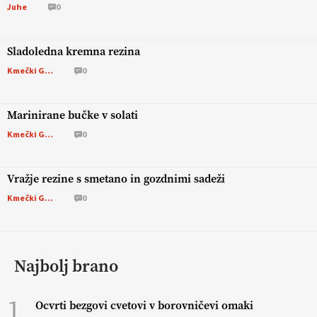
Juhe
0
Sladoledna kremna rezina
Kmečki Glas
0
Marinirane bučke v solati
Kmečki Glas
0
Vražje rezine s smetano in gozdnimi sadeži
Kmečki Glas
0
Najbolj brano
1
Ocvrti bezgovi cvetovi v borovničevi omaki