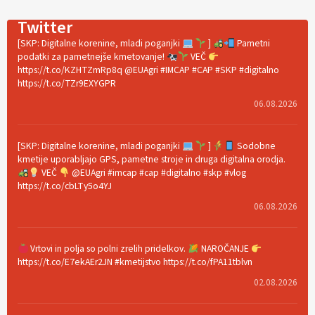
Twitter
[SKP: Digitalne korenine, mladi poganjki
]
Pametni
podatki za pametnejše kmetovanje!
VEČ
https://t.co/KZHTZmRp8q @EUAgri #IMCAP #CAP #SKP #digitalno
https://t.co/TZr9EXYGPR
06.08.2026
[SKP: Digitalne korenine, mladi poganjki
]
Sodobne
kmetije uporabljajo GPS, pametne stroje in druga digitalna orodja.
VEČ
@EUAgri #imcap #cap #digitalno #skp #vlog
https://t.co/cbLTy5o4YJ
06.08.2026
Vrtovi in polja so polni zrelih pridelkov.
NAROČANJE
https://t.co/E7ekAEr2JN #kmetijstvo https://t.co/fPA11tblvn
02.08.2026