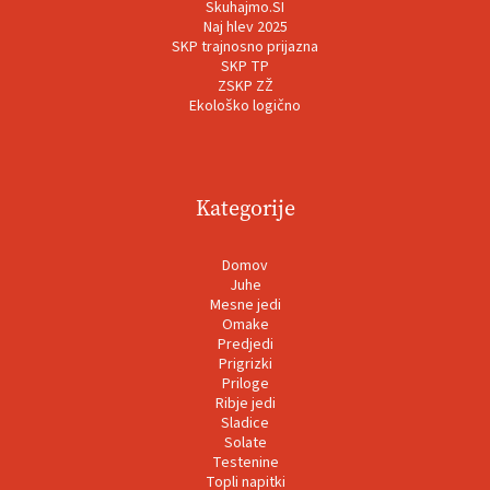
Skuhajmo.SI
Naj hlev 2025
SKP trajnosno prijazna
SKP TP
ZSKP ZŽ
Ekološko logično
Kategorije
Domov
Juhe
Mesne jedi
Omake
Predjedi
Prigrizki
Priloge
Ribje jedi
Sladice
Solate
Testenine
Topli napitki