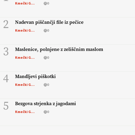
Kmečki Glas
0
2
Nadevan piščančji file iz pečice
Kmečki Glas
0
3
Maslenice, polnjene z zeliščnim maslom
Kmečki Glas
0
4
Mandljevi piškotki
Kmečki Glas
0
5
Bezgova strjenka z jagodami
Kmečki Glas
0