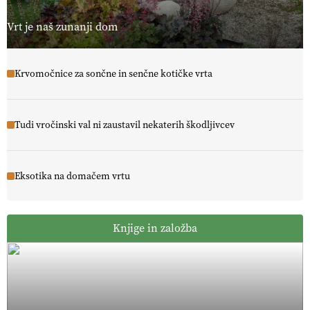
Vrt je naš zunanji dom
Krvomočnice za sončne in senčne kotičke vrta
Tudi vročinski val ni zaustavil nekaterih škodljivcev
Eksotika na domačem vrtu
Knjige in založba