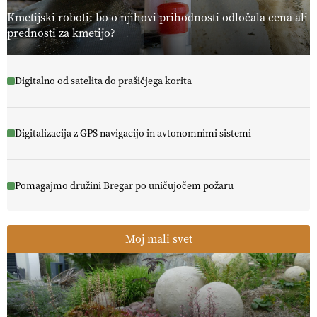
13.07.2026
Kmetijski roboti: bo o njihovi prihodnosti odločala cena ali
prednosti za kmetijo?
Digitalno od satelita do prašičjega korita
Digitalizacija z GPS navigacijo in avtonomnimi sistemi
Pomagajmo družini Bregar po uničujočem požaru
Moj mali svet