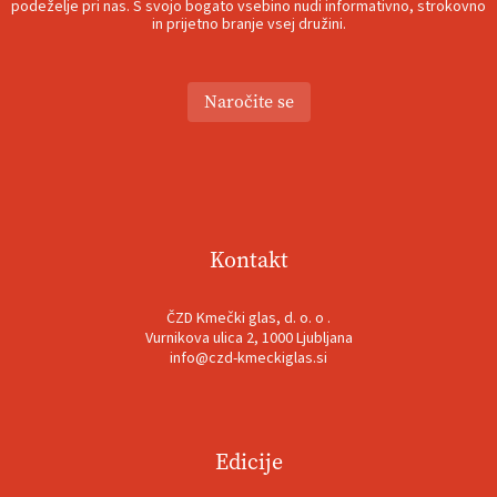
podeželje pri nas. S svojo bogato vsebino nudi informativno, strokovno
in prijetno branje vsej družini.
Naročite se
Kontakt
ČZD Kmečki glas, d. o. o .
Vurnikova ulica 2, 1000 Ljubljana
info@czd-kmeckiglas.si
Edicije