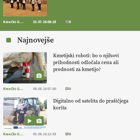
14.07.2026
Kmečki Glas
15.07.26 08:28
0
[EKOloško = LOGIČNO
] Zdravje rastlin je ključno za
prehransko
varnost,
okolje in kakovost življenja. VEČ
Najnovejše
https://t.co/K0USFPJ5fJ @EUAgri #IMCAP #CAP
https://t.co/vcHhoOixHy
14.07.2026
Kmetijski roboti: bo o njihovi
prihodnosti odločala cena ali
prednosti za kmetijo?
[EKOloško = LOGIČNO
]
Danes ni pomembna le količina hrane,
ampak tudi način njene pridelave
. VEČ
https://t.co/bKGeI4ZcNi
@EUAgri #imcap #cap #blog https://t.co/2sllAmcKwG
Kmečki Glas
06.08.26 07:00
0
14.07.2026
Digitalno od satelita do prašičjega
korita
[EKOloško = LOGIČNO
]
Kakovostna ekološka semena in
prilagojene sorte
so temelj uspešne ekološke pridelave.
VEČ
https://t.co/OQSsax7l8V @EUAgri #IMCAP #CAP
https://t.co/PAL0zlhVia
Kmečki Glas
05.08.26 13:38
0
13.07.2026