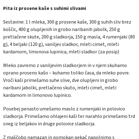
Pita iz prosene kaše s suhimi slivami
Sestavine:
1 l mleka, 300 g prosene kaše, 300 g suhih sliv brez
koščic, 400 g olupljenih in grobo naribanih jabolk, 250 g
pretlačene skute, 200 g sladkorja, 150 g masla, 4 rumenjaki (80
g), 4 beljaki (120 g), vaniljev sladkor, mleti cimet, mleti
kardamom, limonova lupinica, mleti sladkor (za posip)
Mleko zavremo z vaniljevim sladkorjem in v njem skuhamo
oprano proseno kašo – kuhamo toliko časa, da mleko povre.
Vroči kaši primešamo suhe slive, dve olupljeni in grobo
naribani jabolki, pretlačeno skuto, mleti cimet, mleti
kardamom in limonovo lupinico.
Posebej penasto umešamo maslo z rumenjaki in polovico
sladkorja. Primešamo ohlajeni kaši ter narahlo primešamo trd
sneg iz beljakov in druge polovice sladkorja.
Z maščobo namazan in pomokan pekač napolnimo s