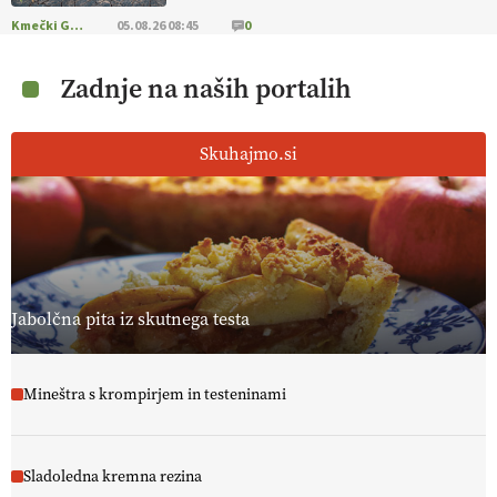
Kmečki Glas
05.08.26 08:45
0
Zadnje na naših portalih
Skuhajmo.si
Jabolčna pita iz skutnega testa
Mineštra s krompirjem in testeninami
Sladoledna kremna rezina