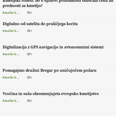
Kmetijski roboti: bo o njihovi prihodnosti odločala cena ali
prednosti za kmetijo?
Kmečki Glas
0
Digitalno od satelita do prašičjega korita
Kmečki Glas
0
Digitalizacija z GPS navigacijo in avtonomnimi sistemi
Kmečki Glas
0
Pomagajmo družini Bregar po uničujočem požaru
Kmečki Glas
0
Vročina in suša obremenjujeta evropsko kmetijstvo
Kmečki Glas
0