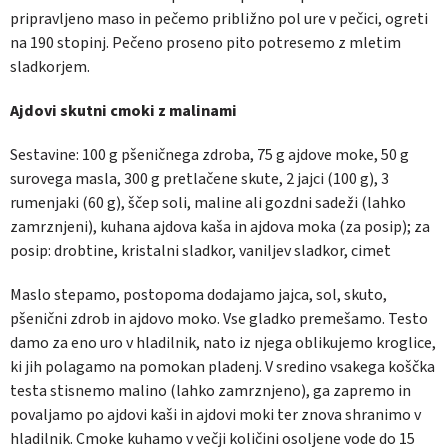
pripravljeno maso in pečemo približno pol ure v pečici, ogreti
na 190 stopinj. Pečeno proseno pito potresemo z mletim
sladkorjem.
Ajdovi skutni cmoki z malinami
Sestavine:
100 g pšeničnega zdroba, 75 g ajdove moke, 50 g
surovega masla, 300 g pretlačene skute, 2 jajci (100 g), 3
rumenjaki (60 g), ščep soli, maline ali gozdni sadeži (lahko
zamrznjeni), kuhana ajdova kaša in ajdova moka (za posip); za
posip: drobtine, kristalni sladkor, vaniljev sladkor, cimet
Maslo stepamo, postopoma dodajamo jajca, sol, skuto,
pšenični zdrob in ajdovo moko. Vse gladko premešamo. Testo
damo za eno uro v hladilnik, nato iz njega oblikujemo kroglice,
ki jih polagamo na pomokan pladenj. V sredino vsakega koščka
testa stisnemo malino (lahko zamrznjeno), ga zapremo in
povaljamo po ajdovi kaši in ajdovi moki ter znova shranimo v
hladilnik. Cmoke kuhamo v večji količini osoljene vode do 15