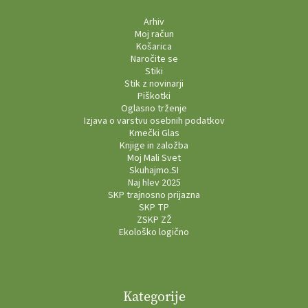
Arhiv
Moj račun
Košarica
Naročite se
Stiki
Stik z novinarji
Piškotki
Oglasno trženje
Izjava o varstvu osebnih podatkov
Kmečki Glas
Knjige in založba
Moj Mali Svet
Skuhajmo.SI
Naj hlev 2025
SKP trajnosno prijazna
SKP TP
ZSKP ZŽ
Ekološko logično
Kategorije