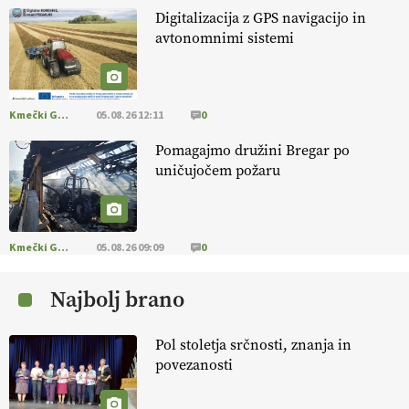
Digitalizacija z GPS navigacijo in
avtonomnimi sistemi
[EKOloško = LOGIČNO
]
Na kmetiji Polone Ratajc je pridelava
aronije
v dobrem desetletju zrasla v uspešno kmetijsko in
podjetniško zgodbo.
VEČ
https://t.co/EulJoSBYMi @EUAgri
#IMCAP #CAP https://t.co/xp1oihBDaJ
Kmečki Glas
05.08.26 12:11
0
13.07.2026
Pomagajmo družini Bregar po
uničujočem požaru
[EKOloško = LOGIČNO
]
Ekološka vina so vse bolj iskana doma in
v tujini
. Zato je ekološka pridelava odlična priložnost za slovenske
vinarje
. VEČ
https://t.co/XAe9EbeAbK @EUAgri #IMCAP #CAP
https://t.co/01qpoeLyNP
Kmečki Glas
05.08.26 09:09
0
13.07.2026
Najbolj brano
[EKOloško = LOGIČNO
] Mladi
so ključni za prihodnost
kmetijstva in uspešno prenovo kmetij
. VEČ
Pol stoletja srčnosti, znanja in
https://t.co/RRn8unbwXp @EUAgri #IMCAP #CAP
povezanosti
https://t.co/mnLHFv2VuP
13.07.2026