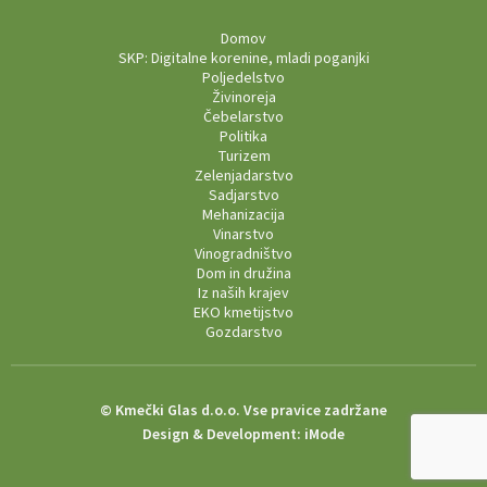
Domov
SKP: Digitalne korenine, mladi poganjki
Poljedelstvo
Živinoreja
Čebelarstvo
Politika
Turizem
Zelenjadarstvo
Sadjarstvo
Mehanizacija
Vinarstvo
Vinogradništvo
Dom in družina
Iz naših krajev
EKO kmetijstvo
Gozdarstvo
© Kmečki Glas d.o.o. Vse pravice zadržane
Design & Development:
iMode