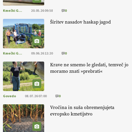
Kmečki Glas
20.05.26 09:58
0
[EKOloško = LOGIČNO
]
Ekološka reja kokoši skrbi za živali
, okolje
in kakovostna jajca
. VEČ
https://t.co/PX49GVsP1M
Širitev nasadov haskap jagod
@EUAgri #IMCAP #CAP https://t.co/a1xatzEeid
13.07.2026
Kmečki Glas
09.06.26 12:20
0
Krave ne smemo le gledati, temveč jo
moramo znati »prebrati«
Govedo
08.07.26 07:00
0
Vročina in suša obremenjujeta
evropsko kmetijstvo