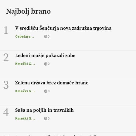
Najbolj brano
1
V središču Šenčurja nova zadružna trgovina
Čebelarstvo
0
2
Ledeni možje pokazali zobe
Kmečki Glas
0
3
Zelena država brez domače hrane
Kmečki Glas
0
4
Suša na poljih in travnikih
Kmečki Glas
0