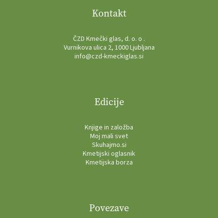
Kontakt
ČZD Kmečki glas, d. o. o .
Vurnikova ulica 2, 1000 Ljubljana
info@czd-kmeckiglas.si
Edicije
Knjige in založba
Moj mali svet
Skuhajmo.si
Kmetijski oglasnik
Kmetijska borza
Povezave