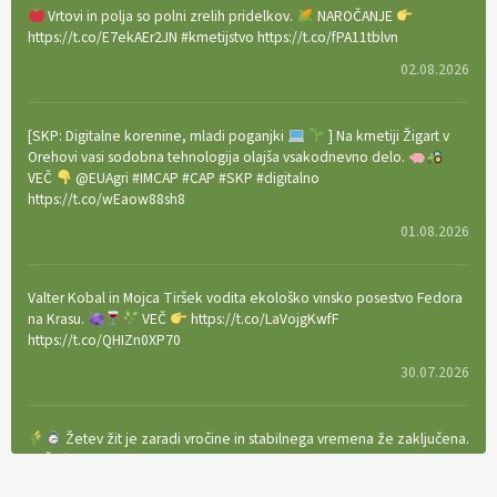
Vrtovi in polja so polni zrelih pridelkov.
NAROČANJE
https://t.co/E7ekAEr2JN #kmetijstvo https://t.co/fPA11tblvn
02.08.2026
[SKP: Digitalne korenine, mladi poganjki
] Na kmetiji Žigart v
Orehovi vasi sodobna tehnologija olajša vsakodnevno delo.
VEČ
@EUAgri #IMCAP #CAP #SKP #digitalno
https://t.co/wEaow88sh8
01.08.2026
Valter Kobal in Mojca Tiršek vodita ekološko vinsko posestvo Fedora
na Krasu.
VEČ
https://t.co/LaVojgKwfF
https://t.co/QHIZn0XP70
30.07.2026
Žetev žit je zaradi vročine in stabilnega vremena že zaključena.
VEČ
https://t.co/bBWaIz6Hhh https://t.co/TtKoOF5ENS
23.07.2026