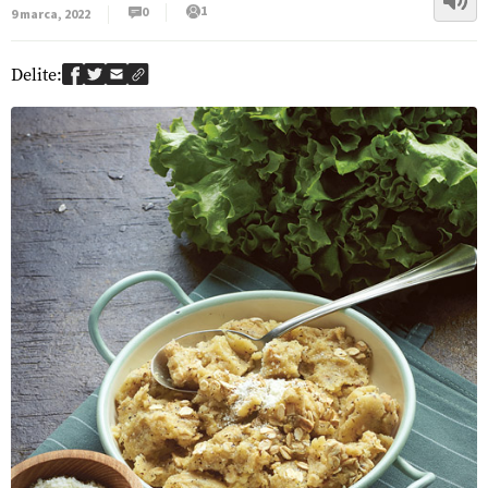
1
0
9 marca, 2022
Delite: