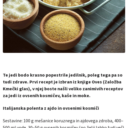
Te jedi bodo krasno popestrile jedilnik, poleg tega pa so
tudi zdrave. Prvi recept je izbran iz knjige
Oves
(Založba
Kmečki glas), v njej boste našli veliko zanimivih receptov
za jedi iz ovsenih kosmičev, kaše in moke.
Italijanska polenta z ajdo in ovsenimi kosmiči
Sestavine:
100 g mešanice koruznega in ajdovega zdroba, 400–
500 ml vode, 30–50 g ovsenih kosmičev (po želji lahko tudi več),