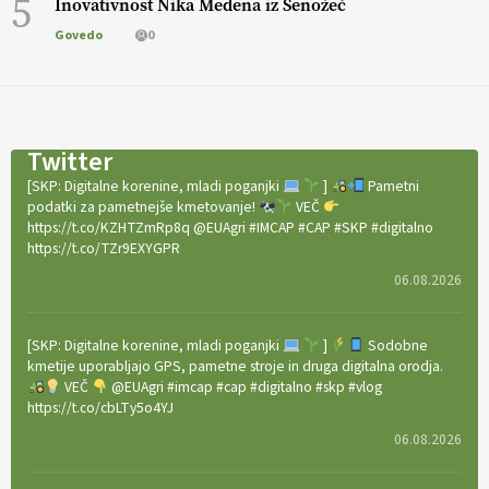
5
Inovativnost Nika Medena iz Senožeč
Govedo
0
Twitter
[SKP: Digitalne korenine, mladi poganjki
]
Pametni
podatki za pametnejše kmetovanje!
VEČ
https://t.co/KZHTZmRp8q @EUAgri #IMCAP #CAP #SKP #digitalno
https://t.co/TZr9EXYGPR
06.08.2026
[SKP: Digitalne korenine, mladi poganjki
]
Sodobne
kmetije uporabljajo GPS, pametne stroje in druga digitalna orodja.
VEČ
@EUAgri #imcap #cap #digitalno #skp #vlog
https://t.co/cbLTy5o4YJ
06.08.2026