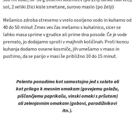
sol, 2 veliki žlici kisle smetane, surovo maslo (po želji)
Mešanico zdroba stresemo v vrelo osoljeno vodo in kuhamo od
40 do 50 minut Zmes ves čas mešamo s kuhalnico, sicer se
lahko masa sprime v grudice ali prime dna posode. Če je vode
premalo, jo dodajamo sproti v majhnih količinah. Proti koncu
kuhanja dodamo ovsene kosmiče, jih umešamo v maso in
pustimo, da se parijo v masi še približno 10 do 15 minut.
Polento ponudimo kot samostojno jed s solato ali
kot prilogo k mesnim omakam (govejemu golažu,
piščančjemu paprikašu, vinski omaki s pršutom)
ali zelenjavnim omakam (gobovi, paradižnikovi
itn.).