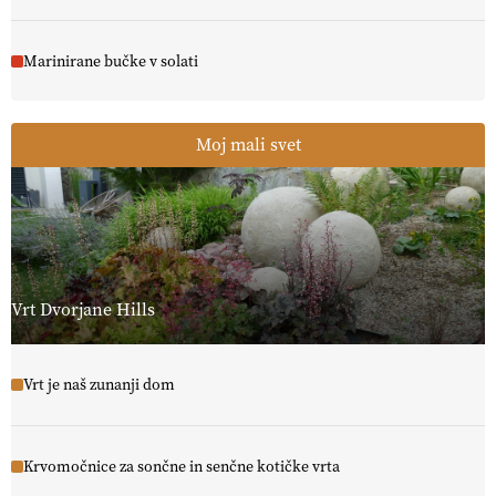
Marinirane bučke v solati
Moj mali svet
Vrt Dvorjane Hills
Vrt je naš zunanji dom
Krvomočnice za sončne in senčne kotičke vrta