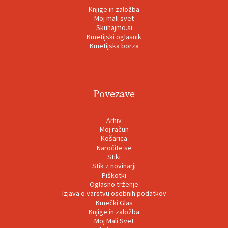
Knjige in založba
Moj mali svet
Skuhajmo.si
Kmetijski oglasnik
Kmetijska borza
Povezave
Arhiv
Moj račun
Košarica
Naročite se
Stiki
Stik z novinarji
Piškotki
Oglasno trženje
Izjava o varstvu osebnih podatkov
Kmečki Glas
Knjige in založba
Moj Mali Svet