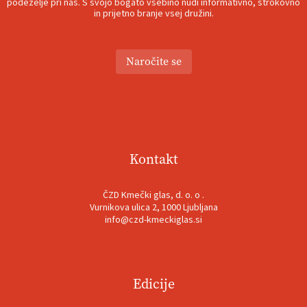
podeželje pri nas. S svojo bogato vsebino nudi informativno, strokovno
in prijetno branje vsej družini.
Naročite se
Kontakt
ČZD Kmečki glas, d. o. o .
Vurnikova ulica 2, 1000 Ljubljana
info@czd-kmeckiglas.si
Edicije