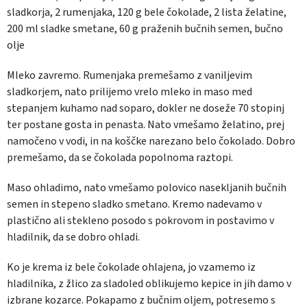
sladkorja, 2 rumenjaka, 120 g bele čokolade, 2 lista želatine,
200 ml sladke smetane, 60 g praženih bučnih semen, bučno
olje
Mleko zavremo. Rumenjaka premešamo z vaniljevim
sladkorjem, nato prilijemo vrelo mleko in maso med
stepanjem kuhamo nad soparo, dokler ne doseže 70 stopinj
ter postane gosta in penasta. Nato vmešamo želatino, prej
namočeno v vodi, in na koščke narezano belo čokolado. Dobro
premešamo, da se čokolada popolnoma raztopi.
Maso ohladimo, nato vmešamo polovico nasekljanih bučnih
semen in stepeno sladko smetano. Kremo nadevamo v
plastično ali stekleno posodo s pokrovom in postavimo v
hladilnik, da se dobro ohladi.
Ko je krema iz bele čokolade ohlajena, jo vzamemo iz
hladilnika, z žlico za sladoled oblikujemo kepice in jih damo v
izbrane kozarce. Pokapamo z bučnim oljem, potresemo s