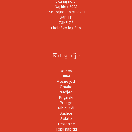
Skuhajmo.SI
Naj hlev 2025
SKP trajnosno prijazna
SKP TP
ZSKP ZŽ
Ekološko logično
Kategorije
Domov
Juhe
Mesne jedi
Omake
Predjedi
Prigrizki
Priloge
Ribje jedi
Sladice
Solate
Testenine
Topli napitki