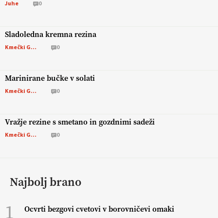
Juhe
0
Sladoledna kremna rezina
Kmečki Glas
0
Marinirane bučke v solati
Kmečki Glas
0
Vražje rezine s smetano in gozdnimi sadeži
Kmečki Glas
0
Najbolj brano
1
Ocvrti bezgovi cvetovi v borovničevi omaki