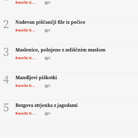
Kmečki Glas
0
2
Nadevan piščančji file iz pečice
Kmečki Glas
0
3
Maslenice, polnjene z zeliščnim maslom
Kmečki Glas
0
4
Mandljevi piškotki
Kmečki Glas
0
5
Bezgova strjenka z jagodami
Kmečki Glas
0