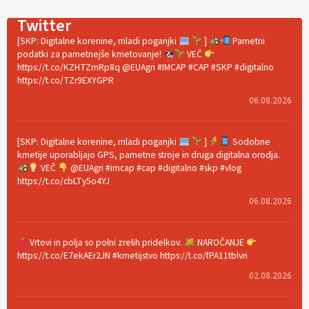
Twitter
[SKP: Digitalne korenine, mladi poganjki
]
Pametni
podatki za pametnejše kmetovanje!
VEČ
https://t.co/KZHTZmRp8q @EUAgri #IMCAP #CAP #SKP #digitalno
https://t.co/TZr9EXYGPR
06.08.2026
[SKP: Digitalne korenine, mladi poganjki
]
Sodobne
kmetije uporabljajo GPS, pametne stroje in druga digitalna orodja.
VEČ
@EUAgri #imcap #cap #digitalno #skp #vlog
https://t.co/cbLTy5o4YJ
06.08.2026
Vrtovi in polja so polni zrelih pridelkov.
NAROČANJE
https://t.co/E7ekAEr2JN #kmetijstvo https://t.co/fPA11tblvn
02.08.2026