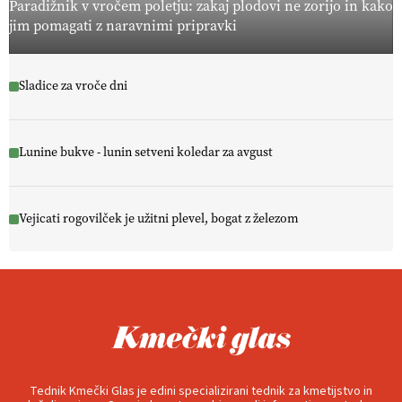
Paradižnik v vročem poletju: zakaj plodovi ne zorijo in kako
jim pomagati z naravnimi pripravki
Sladice za vroče dni
Lunine bukve - lunin setveni koledar za avgust
Vejicati rogovilček je užitni plevel, bogat z železom
Tednik Kmečki Glas je edini specializirani tednik za kmetijstvo in