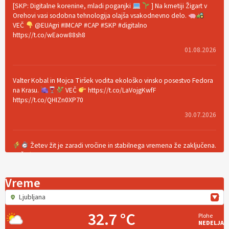
[SKP: Digitalne korenine, mladi poganjki
] Na kmetiji Žigart v
Orehovi vasi sodobna tehnologija olajša vsakodnevno delo.
VEČ
@EUAgri #IMCAP #CAP #SKP #digitalno
https://t.co/wEaow88sh8
01.08.2026
Valter Kobal in Mojca Tiršek vodita ekološko vinsko posestvo Fedora
na Krasu.
VEČ
https://t.co/LaVojgKwfF
https://t.co/QHIZn0XP70
30.07.2026
Žetev žit je zaradi vročine in stabilnega vremena že zaključena.
VEČ
https://t.co/bBWaIz6Hhh https://t.co/TtKoOF5ENS
23.07.2026
Vreme
Ljubljana
[EKOloško = LOGIČNO
]
Ameriške borovnice so odlična izbira za
ekološko pridelavo.
VEČ
https://t.co/aPQkmLUy2j @EUAgri
32.7 °C
Plohe
#IMCAP #CAP https://t.co/tQd9tB1THk
NEDELJA