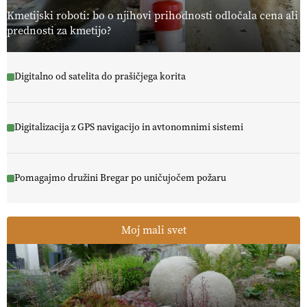
13.07.2026
Kmetijski roboti: bo o njihovi prihodnosti odločala cena ali
prednosti za kmetijo?
Digitalno od satelita do prašičjega korita
Digitalizacija z GPS navigacijo in avtonomnimi sistemi
Pomagajmo družini Bregar po uničujočem požaru
Moj mali svet