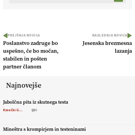
PREJŠNJA NOVICA
NASLEDNJA NOVICA
Poslanstvo zadruge bo
Jesenska brezmesna
uspešno, če bo močan,
lazanja
stabilen in pošten
partner članom
Najnovejše
Jabolčna pita iz skutnega testa
Kmečki Glas
0
Mineštra s krompirjem in testeninami