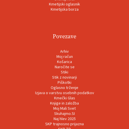
Kmetijski oglasnik
Kmetijska borza
Povezave
Arhiv
Moj račun
Košarica
Naročite se
Stiki
Stik z novinarji
Piškotki
Oglasno trženje
Izjava o varstvu osebnih podatkov
Kmečki Glas
Knjige in založba
Moj Mali Svet
Skuhajmo.SI
Naj hlev 2025
SKP trajnosno prijazna