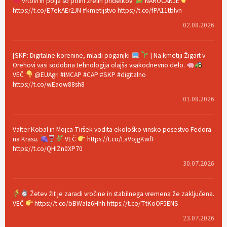
Vrtovi in polja so polni zrelih pridelkov.
NAROČANJE
https://t.co/E7ekAEr2JN #kmetijstvo https://t.co/fPA11tblvn
02.08.2026
[SKP: Digitalne korenine, mladi poganjki
] Na kmetiji Žigart v
Orehovi vasi sodobna tehnologija olajša vsakodnevno delo.
VEČ
@EUAgri #IMCAP #CAP #SKP #digitalno
https://t.co/wEaow88sh8
01.08.2026
Valter Kobal in Mojca Tiršek vodita ekološko vinsko posestvo Fedora
na Krasu.
VEČ
https://t.co/LaVojgKwfF
https://t.co/QHIZn0XP70
30.07.2026
Žetev žit je zaradi vročine in stabilnega vremena že zaključena.
VEČ
https://t.co/bBWaIz6Hhh https://t.co/TtKoOF5ENS
23.07.2026