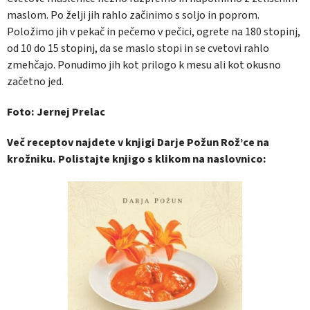
maslom. Po želji jih rahlo začinimo s soljo in poprom.
Položimo jih v pekač in pečemo v pečici, ogrete na 180 stopinj,
od 10 do 15 stopinj, da se maslo stopi in se cvetovi rahlo
zmehčajo. Ponudimo jih kot prilogo k mesu ali kot okusno
začetno jed.
Foto: Jernej Prelac
Več receptov najdete v knjigi Darje Požun Rož’ce na
krožniku. Polistajte knjigo s klikom na naslovnico: