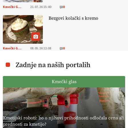
Kmečki Glas
21.07.26 15:40
0
[EKOloško = LOGIČNO
]
Ekološka reja kokoši skrbi za živali
, okolje
in kakovostna jajca
. VEČ
https://t.co/PX49GVsP1M
Bezgovi kolački s kremo
@EUAgri #IMCAP #CAP https://t.co/a1xatzEeid
13.07.2026
[EKOloško = LOGIČNO
]
Za bolj zdrava tla, večjo odpornost tal
Kmečki Glas
08.05.26 12:08
0
na sušo in manj škodljivcev.
VEČ
https://t.co/PgMzHo6tt3
@EUAgri #IMCAP #CAP https://t.co/azYaR71AkI
Zadnje na naših portalih
10.07.2026
Kmečki glas
[EKOloško = LOGIČNO ] Ekološka hrana: Resnica ali le dobra reklama?
PRISLUHNITE
@EUAgri #imcap #cap #eco #skp #vlog
https://t.co/yev5PreiJu
09.07.2026
Kmetijski roboti: bo o njihovi prihodnosti odločala cena ali
prednosti za kmetijo?