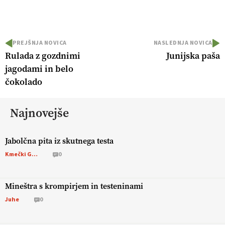
PREJŠNJA NOVICA
NASLEDNJA NOVICA
Rulada z gozdnimi
Junijska paša
jagodami in belo
čokolado
Najnovejše
Jabolčna pita iz skutnega testa
Kmečki Glas
0
Mineštra s krompirjem in testeninami
Juhe
0