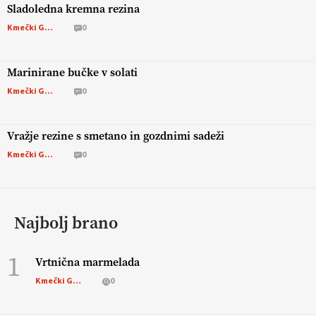
Sladoledna kremna rezina
Kmečki Glas
0
Marinirane bučke v solati
Kmečki Glas
0
Vražje rezine s smetano in gozdnimi sadeži
Kmečki Glas
0
Najbolj brano
1
Vrtnična marmelada
Kmečki Glas
0