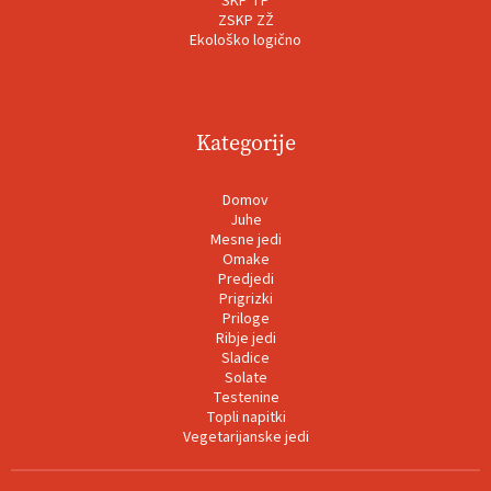
SKP TP
ZSKP ZŽ
Ekološko logično
Kategorije
Domov
Juhe
Mesne jedi
Omake
Predjedi
Prigrizki
Priloge
Ribje jedi
Sladice
Solate
Testenine
Topli napitki
Vegetarijanske jedi