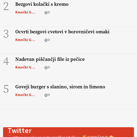
2
Bezgovi kolački s kremo
Kmečki Glas
0
3
Ocvrti bezgovi cvetovi v borovničevi omaki
Kmečki Glas
0
4
Nadevan piščančji file iz pečice
Kmečki Glas
0
5
Goveji burger s slanino, sirom in limono
Kmečki Glas
0
Twitter