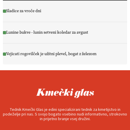
Sladice za vroče dni
Lunine bukve - lunin setveni koledar za avgust
Vejicati rogovilček je užitni plevel, bogat z železom
Tednik Kmečki Glas je edini specializirani tednik za kmetijstvo in
podeželje pri nas. S svojo bogato vsebino nudi informativno, strokovno
in prijetno branje vsej družini.