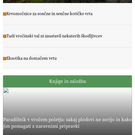
Krvomočnice za sončne in senčne kotičke vrta
Tudi vročinski val ni zaustavil nekaterih škodljivcev
Eksotika na domačem vrtu
Knjige in založba
Paradižnik v vročem poletju: zakaj plodovi ne zorijo in kako
jim pomagati z naravnimi pripravki