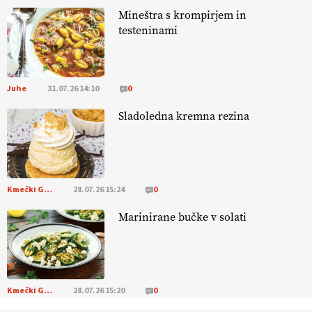
14.07.2026
Mineštra s krompirjem in
testeninami
[EKOloško = LOGIČNO
] Zdravje rastlin je ključno za
prehransko
varnost,
okolje in kakovost življenja. VEČ
https://t.co/K0USFPJ5fJ @EUAgri #IMCAP #CAP
Juhe
31.07.26 14:10
0
https://t.co/vcHhoOixHy
14.07.2026
Sladoledna kremna rezina
[EKOloško = LOGIČNO
]
Danes ni pomembna le količina hrane,
ampak tudi način njene pridelave
. VEČ
https://t.co/bKGeI4ZcNi
@EUAgri #imcap #cap #blog https://t.co/2sllAmcKwG
Kmečki Glas
28.07.26 15:24
0
14.07.2026
Marinirane bučke v solati
[EKOloško = LOGIČNO
]
Kakovostna ekološka semena in
prilagojene sorte
so temelj uspešne ekološke pridelave.
VEČ
https://t.co/OQSsax7l8V @EUAgri #IMCAP #CAP
https://t.co/PAL0zlhVia
Kmečki Glas
28.07.26 15:20
0
13.07.2026