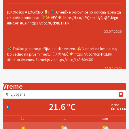
[EKOloško = LOGIČNO
]
Ameriške borovnice so odlična izbira za
ekološko pridelavo.
VEČ
https://t.co/aPQkmLUy2j @EUAgri
#IMCAP #CAP https://t.co/tQd9tB1THk
22.07.2026
Traktor je nepogrešljiv, a tudi nevaren.
Varnost na kmetiji naj
bo vedno na prvem mestu.
VEČ
https://t.co/RcsFHlxERk
#traktor #varnost #kmetijstvo https://t.co/L4Er80AtXS
22.07.2026
Vreme
[EKOloško = LOGIČNO
]
Za uspešno ohranjanje travišč sta ključna
kmetijstvo
in predvsem reja travojedih živali
. VEČ
Ljubljana
https://t.co/YvDmY3UNng @EUAgri #IMCAP #CAP
https://t.co/Wz0y1nUcWl
21.6 °C
Plohe
ČETRTEK
21.07.2026
ČET.
PET.
SOB.
[EKOloško = LOGIČNO
]
Pet-nat je vse bolj priljubljeno