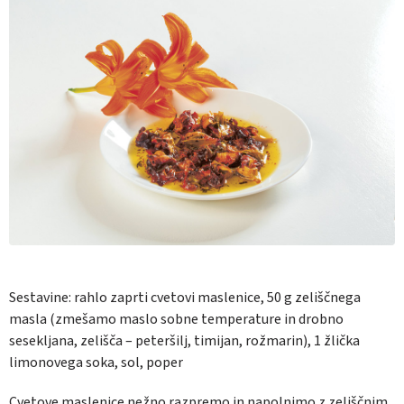
Sestavine:
rahlo zaprti cvetovi maslenice, 50 g zeliščnega
masla (zmešamo maslo sobne temperature in drobno
sesekljana, zelišča – peteršilj, timijan, rožmarin), 1 žlička
limonovega soka, sol, poper
Cvetove maslenice nežno razpremo in napolnimo z zeliščnim