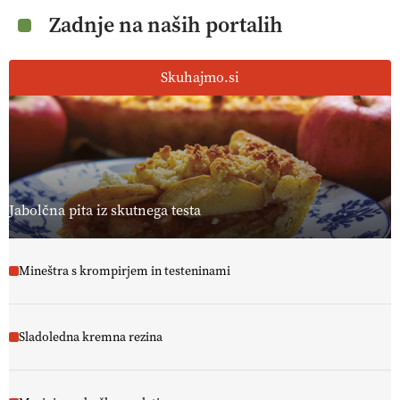
Zadnje na naših portalih
Skuhajmo.si
Jabolčna pita iz skutnega testa
Mineštra s krompirjem in testeninami
Sladoledna kremna rezina