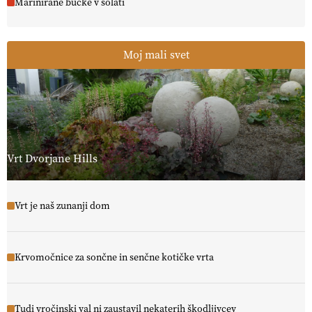
Marinirane bučke v solati
Moj mali svet
Vrt Dvorjane Hills
Vrt je naš zunanji dom
Krvomočnice za sončne in senčne kotičke vrta
Tudi vročinski val ni zaustavil nekaterih škodljivcev