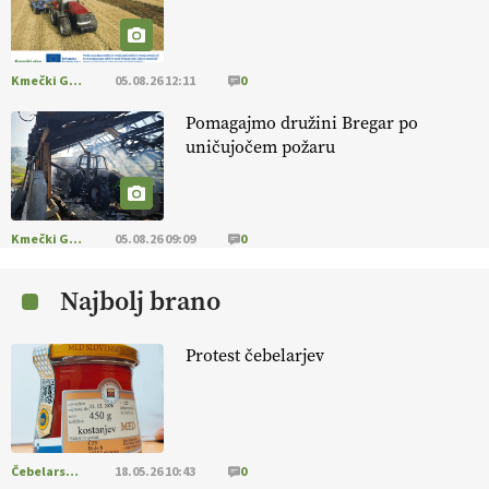
[EKOloško = LOGIČNO
]
Na kmetiji Polone Ratajc je pridelava
aronije
v dobrem desetletju zrasla v uspešno kmetijsko in
podjetniško zgodbo.
VEČ
https://t.co/EulJoSBYMi @EUAgri
#IMCAP #CAP https://t.co/xp1oihBDaJ
Kmečki Glas
05.08.26 12:11
0
13.07.2026
Pomagajmo družini Bregar po
uničujočem požaru
[EKOloško = LOGIČNO
]
Ekološka vina so vse bolj iskana doma in
v tujini
. Zato je ekološka pridelava odlična priložnost za slovenske
vinarje
. VEČ
https://t.co/XAe9EbeAbK @EUAgri #IMCAP #CAP
https://t.co/01qpoeLyNP
Kmečki Glas
05.08.26 09:09
0
13.07.2026
Najbolj brano
[EKOloško = LOGIČNO
] Mladi
so ključni za prihodnost
kmetijstva in uspešno prenovo kmetij
. VEČ
Protest čebelarjev
https://t.co/RRn8unbwXp @EUAgri #IMCAP #CAP
https://t.co/mnLHFv2VuP
13.07.2026
Čebelarstvo
18.05.26 10:43
0
[EKOloško = LOGIČNO
]
Ekološka reja kokoši skrbi za živali