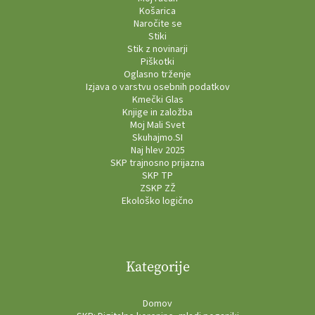
Košarica
Naročite se
Stiki
Stik z novinarji
Piškotki
Oglasno trženje
Izjava o varstvu osebnih podatkov
Kmečki Glas
Knjige in založba
Moj Mali Svet
Skuhajmo.SI
Naj hlev 2025
SKP trajnosno prijazna
SKP TP
ZSKP ZŽ
Ekološko logično
Kategorije
Domov