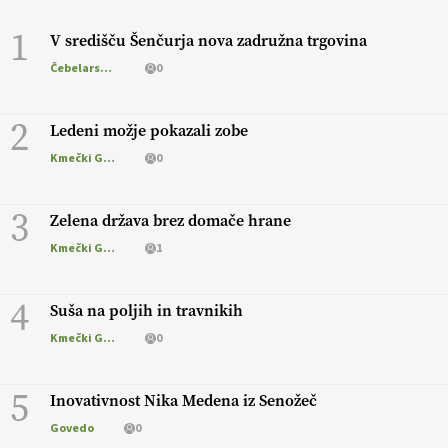
1
V središču Šenčurja nova zadružna trgovina
Čebelarstvo
0
2
Ledeni možje pokazali zobe
Kmečki Glas
0
3
Zelena država brez domače hrane
Kmečki Glas
1
4
Suša na poljih in travnikih
Kmečki Glas
0
5
Inovativnost Nika Medena iz Senožeč
Govedo
0