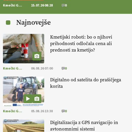
Kmečki Glas
15.07.26 08:28
0
[EKOloško = LOGIČNO
] Zdravje rastlin je ključno za
prehransko
varnost,
okolje in kakovost življenja. VEČ
Najnovejše
https://t.co/K0USFPJ5fJ @EUAgri #IMCAP #CAP
https://t.co/vcHhoOixHy
14.07.2026
Kmetijski roboti: bo o njihovi
prihodnosti odločala cena ali
prednosti za kmetijo?
[EKOloško = LOGIČNO
]
Danes ni pomembna le količina hrane,
ampak tudi način njene pridelave
. VEČ
https://t.co/bKGeI4ZcNi
@EUAgri #imcap #cap #blog https://t.co/2sllAmcKwG
Kmečki Glas
06.08.26 07:00
0
14.07.2026
Digitalno od satelita do prašičjega
korita
[EKOloško = LOGIČNO
]
Kakovostna ekološka semena in
prilagojene sorte
so temelj uspešne ekološke pridelave.
VEČ
https://t.co/OQSsax7l8V @EUAgri #IMCAP #CAP
https://t.co/PAL0zlhVia
Kmečki Glas
05.08.26 13:38
0
13.07.2026
Digitalizacija z GPS navigacijo in
avtonomnimi sistemi