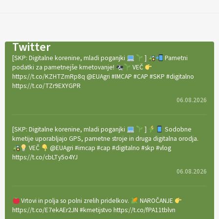
Twitter
[SKP: Digitalne korenine, mladi poganjki
]
Pametni
podatki za pametnejše kmetovanje!
VEČ
https://t.co/KZHTZmRp8q @EUAgri #IMCAP #CAP #SKP #digitalno
https://t.co/TZr9EXYGPR
06.08.2026
[SKP: Digitalne korenine, mladi poganjki
]
Sodobne
kmetije uporabljajo GPS, pametne stroje in druga digitalna orodja.
VEČ
@EUAgri #imcap #cap #digitalno #skp #vlog
https://t.co/cbLTy5o4YJ
06.08.2026
Vrtovi in polja so polni zrelih pridelkov.
NAROČANJE
https://t.co/E7ekAEr2JN #kmetijstvo https://t.co/fPA11tblvn