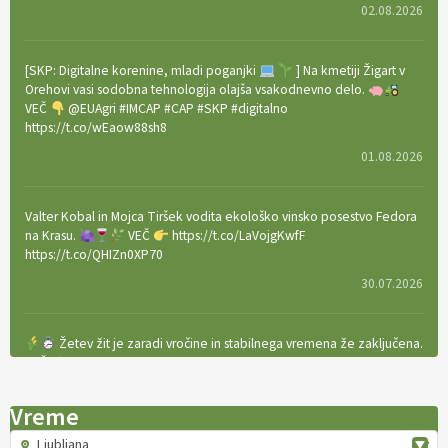
02.08.2026
[SKP: Digitalne korenine, mladi poganjki
] Na kmetiji Žigart v
Orehovi vasi sodobna tehnologija olajša vsakodnevno delo.
VEČ
@EUAgri #IMCAP #CAP #SKP #digitalno
https://t.co/wEaow88sh8
01.08.2026
Valter Kobal in Mojca Tiršek vodita ekološko vinsko posestvo Fedora
na Krasu.
VEČ
https://t.co/LaVojgKwfF
https://t.co/QHIZn0XP70
30.07.2026
Žetev žit je zaradi vročine in stabilnega vremena že zaključena.
VEČ
https://t.co/bBWaIz6Hhh https://t.co/TtKoOF5ENS
23.07.2026
Vreme
Ljubljana