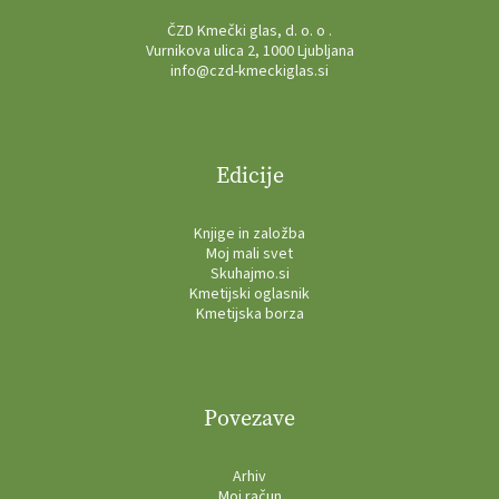
ČZD Kmečki glas, d. o. o .
Vurnikova ulica 2, 1000 Ljubljana
info@czd-kmeckiglas.si
Edicije
Knjige in založba
Moj mali svet
Skuhajmo.si
Kmetijski oglasnik
Kmetijska borza
Povezave
Arhiv
Moj račun