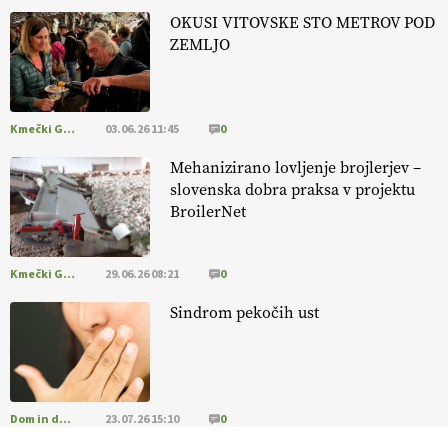
, okolje
in kakovostna jajca
. VEČ
https://t.co/PX49GVsP1M
OKUSI VITOVSKE STO METROV POD
@EUAgri #IMCAP #CAP https://t.co/a1xatzEeid
ZEMLJO
13.07.2026
Kmečki Glas
03.06.26 11:45
0
Mehanizirano lovljenje brojlerjev –
slovenska dobra praksa v projektu
BroilerNet
Kmečki Glas
29.06.26 08:21
0
Sindrom pekočih ust
Dom in družina
23.07.26 15:10
0