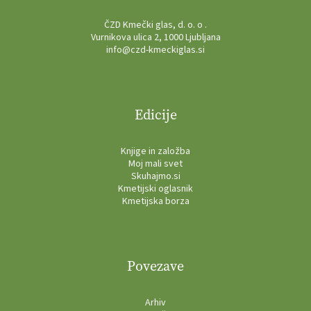
ČZD Kmečki glas, d. o. o .
Vurnikova ulica 2, 1000 Ljubljana
info@czd-kmeckiglas.si
Edicije
Knjige in založba
Moj mali svet
Skuhajmo.si
Kmetijski oglasnik
Kmetijska borza
Povezave
Arhiv