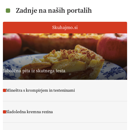
Zadnje na naših portalih
Skuhajmo.si
Jabolčna pita iz skutnega testa
Mineštra s krompirjem in testeninami
Sladoledna kremna rezina