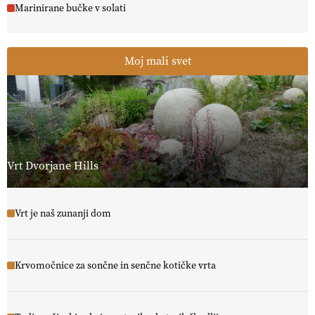
Marinirane bučke v solati
Moj mali svet
Vrt Dvorjane Hills
Vrt je naš zunanji dom
Krvomočnice za sončne in senčne kotičke vrta