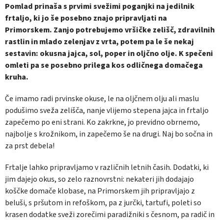
Pomlad prinaša s prvimi svežimi poganjki na jedilnik
frtaljo, ki jo še posebno znajo pripravljati na
Primorskem. Zanjo potrebujemo vršičke zelišč, zdravilnih
rastlin in mlado zelenjav z vrta, potem pa le še nekaj
sestavin: okusna jajca, sol, poper in oljčno olje. K spečeni
omleti pa se posebno prilega kos odličnega domačega
kruha.
Če imamo radi prvinske okuse, le na oljčnem olju ali maslu
podušimo sveža zelišča, nanje vlijemo stepena jajca in frtaljo
zapečemo po eni strani. Ko zakrkne, jo previdno obrnemo,
najbolje s krožnikom, in zapečemo še na drugi. Naj bo sočna in
za prst debela!
Frtalje lahko pripravljamo v različnih letnih časih. Dodatki, ki
jim dajejo okus, so zelo raznovrstni: nekateri jih dodajajo
koščke domače klobase, na Primorskem jih pripravljajo z
beluši, s pršutom in refoškom, pa z jurčki, tartufi, poleti so
krasen dodatke sveži zorečimi paradižniki s česnom, pa radič in