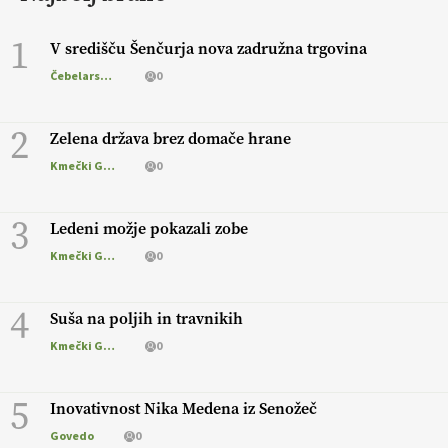
1
V središču Šenčurja nova zadružna trgovina
Čebelarstvo
0
2
Zelena država brez domače hrane
Kmečki Glas
0
3
Ledeni možje pokazali zobe
Kmečki Glas
0
4
Suša na poljih in travnikih
Kmečki Glas
0
5
Inovativnost Nika Medena iz Senožeč
Govedo
0