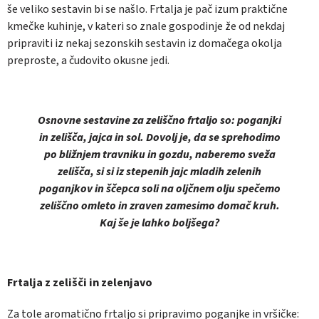
še veliko sestavin bi se našlo. Frtalja je pač izum praktične
kmečke kuhinje, v kateri so znale gospodinje že od nekdaj
pripraviti iz nekaj sezonskih sestavin iz domačega okolja
preproste, a čudovito okusne jedi.
Osnovne sestavine za zeliščno frtaljo so: poganjki
in zelišča, jajca in sol. Dovolj je, da se sprehodimo
po bližnjem travniku in gozdu, naberemo sveža
zelišča, si si iz stepenih jajc mladih zelenih
poganjkov in ščepca soli na oljčnem olju spečemo
zeliščno omleto in zraven zamesimo domač kruh.
Kaj še je lahko boljšega?
Frtalja z zelišči in zelenjavo
Za tole aromatično frtaljo si pripravimo poganjke in vršičke: