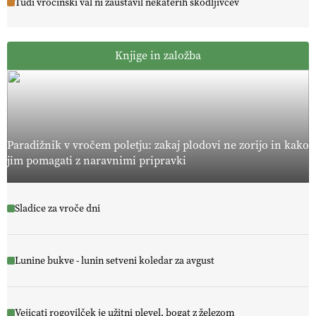
Tudi vročinski val ni zaustavil nekaterih škodljivcev
Knjige in založba
Paradižnik v vročem poletju: zakaj plodovi ne zorijo in kako
jim pomagati z naravnimi pripravki
Sladice za vroče dni
Lunine bukve - lunin setveni koledar za avgust
Vejicati rogovilček je užitni plevel, bogat z železom