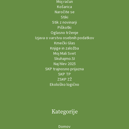
Moj račun
Košarica
Naročite se
Stiki
Stik z novinarji
Piškotki
Oglasno trženje
Izjava o varstvu osebnih podatkov
Kmečki Glas
Knjige in založba
Moj Mali Svet
Skuhajmo.SI
Naj hlev 2025
SKP trajnosno prijazna
SKP TP
ZSKP ZŽ
Ekološko logično
Kategorije
Domov