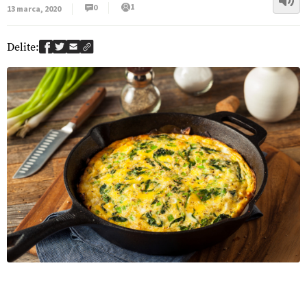
1
0
13 marca, 2020
Delite: