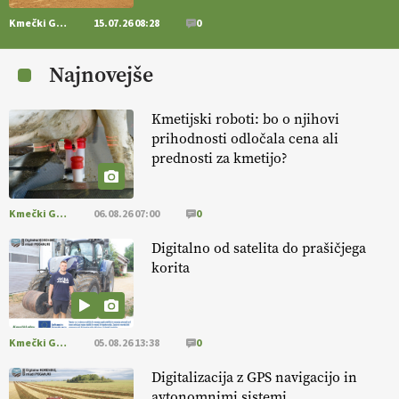
Kmečki Glas
15.07.26 08:28
0
[EKOloško = LOGIČNO
] Zdravje rastlin je ključno za
prehransko
varnost,
okolje in kakovost življenja. VEČ
Najnovejše
https://t.co/K0USFPJ5fJ @EUAgri #IMCAP #CAP
https://t.co/vcHhoOixHy
14.07.2026
Kmetijski roboti: bo o njihovi
prihodnosti odločala cena ali
prednosti za kmetijo?
[EKOloško = LOGIČNO
]
Danes ni pomembna le količina hrane,
ampak tudi način njene pridelave
. VEČ
https://t.co/bKGeI4ZcNi
@EUAgri #imcap #cap #blog https://t.co/2sllAmcKwG
Kmečki Glas
06.08.26 07:00
0
14.07.2026
Digitalno od satelita do prašičjega
korita
[EKOloško = LOGIČNO
]
Kakovostna ekološka semena in
prilagojene sorte
so temelj uspešne ekološke pridelave.
VEČ
https://t.co/OQSsax7l8V @EUAgri #IMCAP #CAP
https://t.co/PAL0zlhVia
Kmečki Glas
05.08.26 13:38
0
13.07.2026
Digitalizacija z GPS navigacijo in
avtonomnimi sistemi