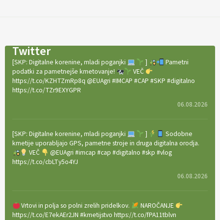
Twitter
[SKP: Digitalne korenine, mladi poganjki
]
Pametni
podatki za pametnejše kmetovanje!
VEČ
https://t.co/KZHTZmRp8q @EUAgri #IMCAP #CAP #SKP #digitalno
https://t.co/TZr9EXYGPR
06.08.2026
[SKP: Digitalne korenine, mladi poganjki
]
Sodobne
kmetije uporabljajo GPS, pametne stroje in druga digitalna orodja.
VEČ
@EUAgri #imcap #cap #digitalno #skp #vlog
https://t.co/cbLTy5o4YJ
06.08.2026
Vrtovi in polja so polni zrelih pridelkov.
NAROČANJE
https://t.co/E7ekAEr2JN #kmetijstvo https://t.co/fPA11tblvn