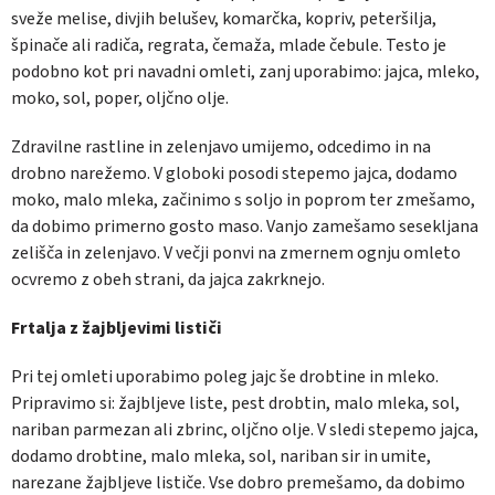
sveže melise, divjih belušev, komarčka, kopriv, peteršilja,
špinače ali radiča, regrata, čemaža, mlade čebule. Testo je
podobno kot pri navadni omleti, zanj uporabimo: jajca, mleko,
moko, sol, poper, oljčno olje.
Zdravilne rastline in zelenjavo umijemo, odcedimo in na
drobno narežemo. V globoki posodi stepemo jajca, dodamo
moko, malo mleka, začinimo s soljo in poprom ter zmešamo,
da dobimo primerno gosto maso. Vanjo zamešamo sesekljana
zelišča in zelenjavo. V večji ponvi na zmernem ognju omleto
ocvremo z obeh strani, da jajca zakrknejo.
Frtalja z žajbljevimi lističi
Pri tej omleti uporabimo poleg jajc še drobtine in mleko.
Pripravimo si: žajbljeve liste, pest drobtin, malo mleka, sol,
nariban parmezan ali zbrinc, oljčno olje. V sledi stepemo jajca,
dodamo drobtine, malo mleka, sol, nariban sir in umite,
narezane žajbljeve lističe. Vse dobro premešamo, da dobimo