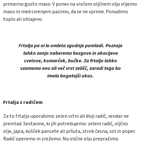
primerno gosto maso. V ponev na vročem oljčnem olju vlijemo
maso in med cvrenjem pazimo, da se ne sprime. Ponudimo
toplo ali ohlajeno.
Frtalja pa ni le omleta zgodnje pomladi. Pozneje
lahko zanjo naberemo bezgove in akacijeve
cvetove, komarček, bučke. Za frtaljo lahko
vzamemo eno ali več vrst zelišč, zaradi tega bo
imela bogatejši okus.
Frtalja z radičem
Za to frtaljo uporabimo zelen vrtni ali divji radič, vendar ne
premlad. Sestavine, ki jih potrebujemo: zeleni radič, oljčno
olje, jajca, košček pancete ali pršuta, strok česna, sol in poper.
Radič operemo in zrežemo. Na oljčne olju prepražimo