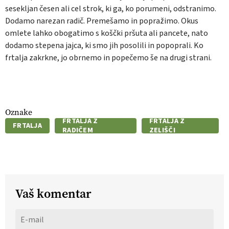
sesekljan česen ali cel strok, ki ga, ko porumeni, odstranimo.
Dodamo narezan radič. Premešamo in popražimo. Okus
omlete lahko obogatimo s koščki pršuta ali pancete, nato
dodamo stepena jajca, ki smo jih posolili in popoprali. Ko
frtalja zakrkne, jo obrnemo in popečemo še na drugi strani.
Oznake
FRTALJA Z
FRTALJA Z
FRTALJA
RADIČEM
ZELIŠČI
Vaš komentar