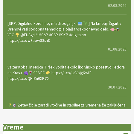
02.08.2026
[SKP: Digitalne korenine, mladi poganjki
] Na kmetiji Žigart v
Orehovi vasi sodobna tehnologija olajša vsakodnevno delo.
VEČ
@EUAgri #IMCAP #CAP #SKP #digitalno
https://t.co/wEaow88sh8
01.08.2026
Valter Kobal in Mojca Tiršek vodita ekološko vinsko posestvo Fedora
na Krasu.
VEČ
https://t.co/LaVojgKwfF
https://t.co/QHIZn0XP70
30.07.2026
Žetev žit je zaradi vročine in stabilnega vremena že zaključena.
VEČ
https://t.co/bBWaIz6Hhh https://t.co/TtKoOF5ENS
23.07.2026
Vreme