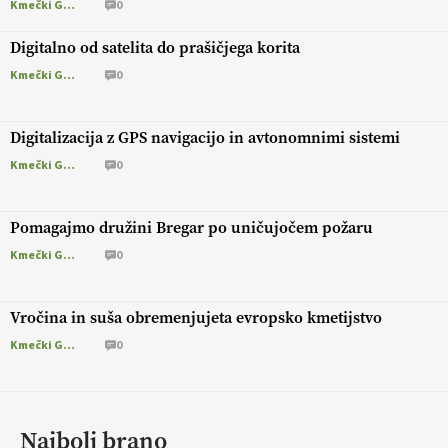
Kmečki Glas
0
Digitalno od satelita do prašičjega korita
Kmečki Glas
0
Digitalizacija z GPS navigacijo in avtonomnimi sistemi
Kmečki Glas
0
Pomagajmo družini Bregar po uničujočem požaru
Kmečki Glas
0
Vročina in suša obremenjujeta evropsko kmetijstvo
Kmečki Glas
0
Najbolj brano