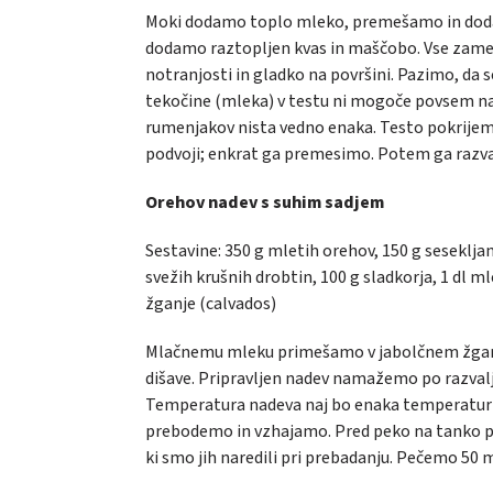
Moki dodamo toplo mleko, premešamo in doda
dodamo raztopljen kvas in maščobo. Vse zames
notranjosti in gladko na površini. Pazimo, da 
tekočine (mleka) v testu ni mogoče povsem nat
rumenjakov nista vedno enaka. Testo pokrijemo 
podvoji; enkrat ga premesimo. Potem ga raz
Orehov nadev s suhim sadjem
Sestavine:
350 g mletih orehov, 150 g sesekljan
svežih krušnih drobtin, 100 g sladkorja, 1 dl ml
žganje (calvados)
Mlačnemu mleku primešamo v jabolčnem žganju 
dišave. Pripravljen nadev namažemo po razva
Temperatura nadeva naj bo enaka temperaturi 
prebodemo in vzhajamo. Pred peko na tanko p
ki smo jih naredili pri prebadanju. Pečemo 50 mi