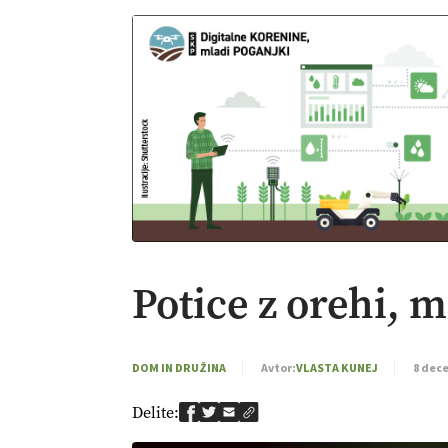
Potice z orehi,
DOM IN DRUŽINA
Avtor:
VLASTA KUNEJ
8 dec
Delite: