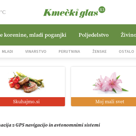
3°C
ne korenine, mladi poganjki
Poljedelstvo
Živino
jane Hills
MLADI
VINARSTVO
PERUTNINA
ŽENSKE
OSTALO
i roboti: bo o njihovi prihodnosti odločala cena ali prednosti z
o od satelita do prašičjega korita
Skuhajmo.si
Moj mali svet
zacija z GPS navigacijo in avtonomnimi sistemi
mo družini Bregar po uničujočem požaru