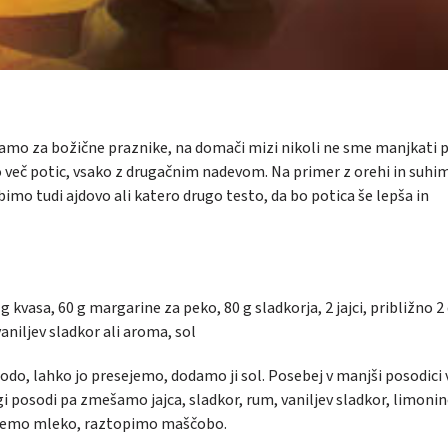
vljamo za božične praznike, na domači mizi nikoli ne sme manjkati p
 več potic, vsako z drugačnim nadevom. Na primer z orehi in suhi
mo tudi ajdovo ali katero drugo testo, da bo potica še lepša in
g kvasa, 60 g margarine za peko, 80 g sladkorja, 2 jajci, približno 2 
niljev sladkor ali aroma, sol
do, lahko jo presejemo, dodamo ji sol. Posebej v manjši posodici 
 posodi pa zmešamo jajca, sladkor, rum, vaniljev sladkor, limonin
ejemo mleko, raztopimo maščobo.