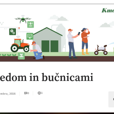
 medom in bučnicami
1
0
embra, 2016