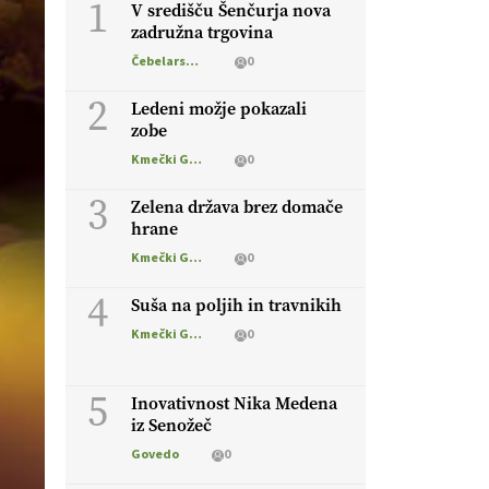
1
V središču Šenčurja nova
zadružna trgovina
Čebelarstvo
0
2
Ledeni možje pokazali
zobe
Kmečki Glas
0
3
Zelena država brez domače
hrane
Kmečki Glas
0
4
Suša na poljih in travnikih
Kmečki Glas
0
5
Inovativnost Nika Medena
iz Senožeč
Govedo
0