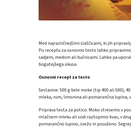
Med najrazličnejšimi slaščicami, ki jih pripra
Po receptu za osnovno testo lahko pripravimo
sadjem, medom ali bučnicami. Lahko pa uporabi
bogatejšega okusa.
Osnovni recept za testo
Sestavine:
500 g bele moke (tip 400 ali 500), 40 
mleka, rum, limonina ali pomarančna lupina, va
Priprava testa za potico: Moko stresemo v poso
mlačnem mleku ali sodi raztopimo kvas, v drugi
pomarančno lupino, svežo in posušeno. Segr