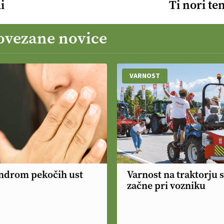
i
Ti nori te
ovezane novice
VARNOST
ndrom pekočih ust
Varnost na traktorju 
začne pri vozniku