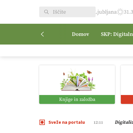
Ljubljana
31.
Domov
SKP: Digital
Vrt Dvor
08:50
Kmetijsk
07:00
Digitaln
01:38
Knjige in založba
Digitali
12:11
Sveže na portalu
Pomagaj
09:09