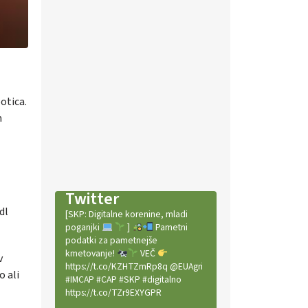
otica.
m
Twitter
dl
[SKP: Digitalne korenine, mladi
poganjki
]
Pametni
podatki za pametnejše
kmetovanje!
VEČ
v
https://t.co/KZHTZmRp8q @EUAgri
o ali
#IMCAP #CAP #SKP #digitalno
https://t.co/TZr9EXYGPR