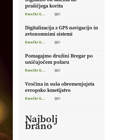
prašičjega korita
Kmečki Glas
0
Digitalizacija z GPS navigacijo in
avtonomnimi sistemi
Kmečki Glas
0
Pomagajmo družini Bregar po
uničujočem požaru
Kmečki Glas
0
Vročina in suša obremenjujeta
evropsko kmetijstvo
Kmečki Glas
0
Najbolj
brano