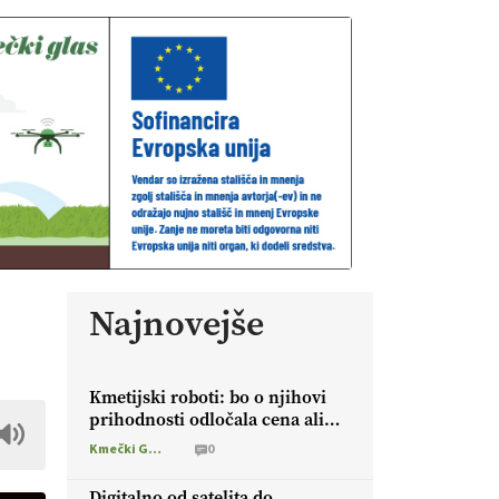
Najnovejše
Kmetijski roboti: bo o njihovi
prihodnosti odločala cena ali
prednosti za kmetijo?
Kmečki Glas
0
Digitalno od satelita do