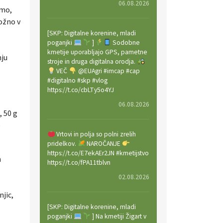
06.08.2026
amo,
ožno v
[SKP: Digitalne korenine, mladi
poganjki
]
Sodobne
kmetije uporabljajo GPS, pametne
nju
stroje in druga digitalna orodja.
VEČ
@EUAgri #imcap #cap
#digitalno #skp #vlog
https://t.co/cbLTy5o4YJ
06.08.2026
, 50 g
o
Vrtovi in polja so polni zrelih
pridelkov.
NAROČANJE
https://t.co/E7ekAEr2JN #kmetijstvo
n
https://t.co/fPA11tblvn
02.08.2026
jic,
[SKP: Digitalne korenine, mladi
poganjki
] Na kmetiji Žigart v