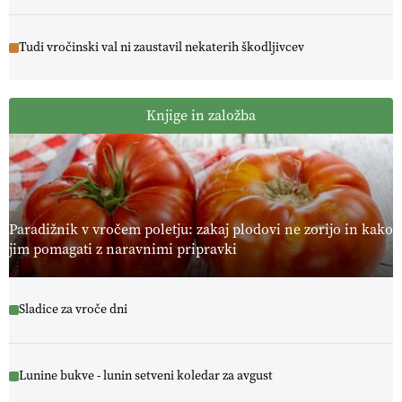
Tudi vročinski val ni zaustavil nekaterih škodljivcev
Knjige in založba
Paradižnik v vročem poletju: zakaj plodovi ne zorijo in kako
jim pomagati z naravnimi pripravki
Sladice za vroče dni
Lunine bukve - lunin setveni koledar za avgust