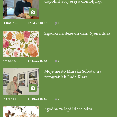
dopolnil svoj esej o domoljubju
[EKOloško = LOGIČNO
]
Pet-nat je vse bolj priljubljeno
naravno peneče vino, tudi v Sloveniji.
VEČ
https://t.co/9fpqD3fCrE @EUAgri #IMCAP #CAP
https://t.co/iQ8HkdQnsD
Iz naših krajev
02.04.26 18:57
0
20.07.2026
Zgodba na deževni dan: Njena duša
[EKOloško = LOGIČNO
]
Posestvo MonteMoro – ekološka
pridelava z mislijo na naravo.
VEČ
https://t.co/Z7jXvK4gjr
@EUAgri #IMCAP #CAP https://t.co/Bf31lnQSIb
15.07.2026
Kmečki Glas
17.11.25 15:42
0
Moje mesto Murska Sobota na
[EKOloško = LOGIČNO
]
Poleti pridelek rešujejo zdrava tla in
fotografijah Lada Klara
vlaga.
VEČ
https://t.co/qmMX2yevum @EUAgri #IMCAP #CAP
https://t.co/dDwsipE645
15.07.2026
Intranet Kmečki Glas
17.10.25 15:51
0
[EKOloško = LOGIČNO
]
Mulčer
– naravna pot do zdravih tal
Zgodba za lepši dan: Miza
. VEČ
https://t.co/J7RkeaYpYu @EUAgri #IMCAP #CAP