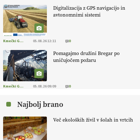
13.07.2026
Digitalizacija z GPS navigacijo in
avtonomnimi sistemi
[EKOloško = LOGIČNO
]
Na kmetiji Polone Ratajc je pridelava
aronije
v dobrem desetletju zrasla v uspešno kmetijsko in
podjetniško zgodbo.
VEČ
https://t.co/EulJoSBYMi @EUAgri
#IMCAP #CAP https://t.co/xp1oihBDaJ
Kmečki Glas
05.08.26 12:11
0
13.07.2026
Pomagajmo družini Bregar po
uničujočem požaru
[EKOloško = LOGIČNO
]
Ekološka vina so vse bolj iskana doma in
v tujini
. Zato je ekološka pridelava odlična priložnost za slovenske
vinarje
. VEČ
https://t.co/XAe9EbeAbK @EUAgri #IMCAP #CAP
https://t.co/01qpoeLyNP
Kmečki Glas
05.08.26 09:09
0
13.07.2026
Najbolj brano
[EKOloško = LOGIČNO
] Mladi
so ključni za prihodnost
kmetijstva in uspešno prenovo kmetij
. VEČ
Več ekoloških živil v šolah in vrtcih
https://t.co/RRn8unbwXp @EUAgri #IMCAP #CAP
https://t.co/mnLHFv2VuP
13.07.2026