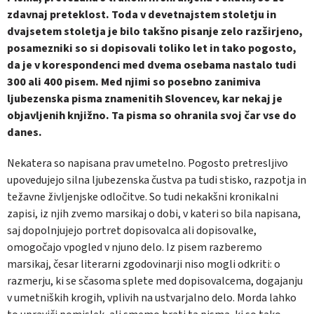
zdavnaj preteklost. Toda v devetnajstem stoletju in
dvajsetem stoletja je bilo takšno pisanje zelo razširjeno,
posamezniki so si dopisovali toliko let in tako pogosto,
da je v korespondenci med dvema osebama nastalo tudi
300 ali 400 pisem. Med njimi so posebno zanimiva
ljubezenska pisma znamenitih Slovencev, kar nekaj je
objavljenih knjižno. Ta pisma so ohranila svoj čar vse do
danes.
Nekatera so napisana prav umetelno. Pogosto pretresljivo
upovedujejo silna ljubezenska čustva pa tudi stisko, razpotja in
težavne življenjske odločitve. So tudi nekakšni kronikalni
zapisi, iz njih zvemo marsikaj o dobi, v kateri so bila napisana,
saj dopolnjujejo portret dopisovalca ali dopisovalke,
omogočajo vpogled v njuno delo. Iz pisem razberemo
marsikaj, česar literarni zgodovinarji niso mogli odkriti: o
razmerju, ki se sčasoma splete med dopisovalcema, dogajanju
v umetniških krogih, vplivih na ustvarjalno delo. Morda lahko