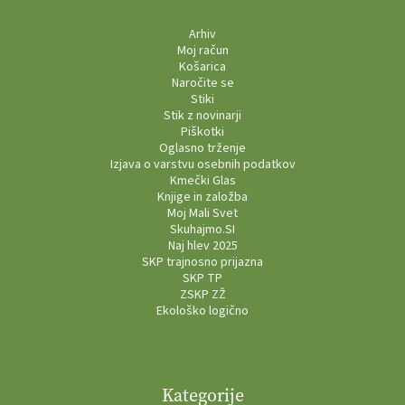
Arhiv
Moj račun
Košarica
Naročite se
Stiki
Stik z novinarji
Piškotki
Oglasno trženje
Izjava o varstvu osebnih podatkov
Kmečki Glas
Knjige in založba
Moj Mali Svet
Skuhajmo.SI
Naj hlev 2025
SKP trajnosno prijazna
SKP TP
ZSKP ZŽ
Ekološko logično
Kategorije