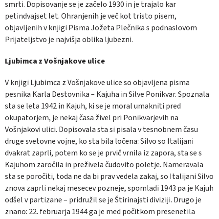
smrti. Dopisovanje se je začelo 1930 in je trajalo kar
petindvajset let. Ohranjenih je več kot tristo pisem,
objavljenih v knjigi Pisma Jožeta Plečnika s podnaslovom
Prijateljstvo je najvišja oblika ljubezni.
Ljubimca z Vošnjakove ulice
V knjigi Ljubimca z Vošnjakove ulice so objavljena pisma
pesnika Karla Destovnika – Kajuha in Silve Ponikvar. Spoznala
sta se leta 1942 in Kajuh, ki se je moral umakniti pred
okupatorjem, je nekaj časa živel pri Ponikvarjevih na
Vošnjakovi ulici. Dopisovala sta si pisala v tesnobnem času
druge svetovne vojne, ko sta bila ločena: Silvo so Italijani
dvakrat zaprli, potem ko se je prvič vrnila iz zapora, sta se s
Kajuhom zaročila in preživela čudovito poletje. Nameravala
sta se poročiti, toda ne da bi prav vedela zakaj, so Italijani Silvo
znova zaprli nekaj mesecev pozneje, spomladi 1943 pa je Kajuh
odšel v partizane – pridružil se je Štirinajsti diviziji. Drugo je
znano: 22. februarja 1944 ga je med počitkom presenetila