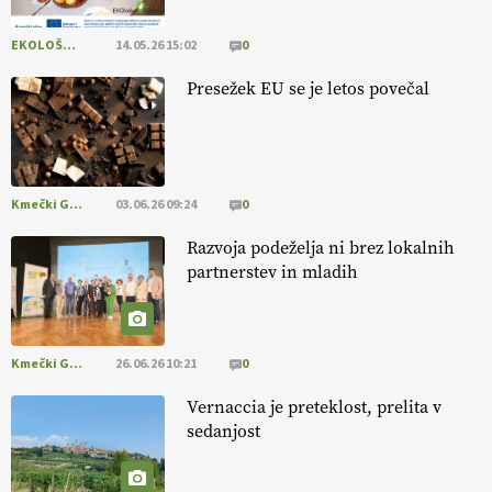
EKOLOŠKO LOGIČNO
14.05.26 15:02
0
[EKOloško = LOGIČNO
]
Ekološka reja kokoši skrbi za živali
, okolje
in kakovostna jajca
. VEČ
https://t.co/PX49GVsP1M
Presežek EU se je letos povečal
@EUAgri #IMCAP #CAP https://t.co/a1xatzEeid
13.07.2026
Kmečki Glas
03.06.26 09:24
0
Razvoja podeželja ni brez lokalnih
partnerstev in mladih
Kmečki Glas
26.06.26 10:21
0
Vernaccia je preteklost, prelita v
sedanjost