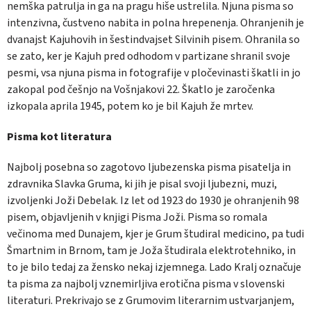
nemška patrulja in ga na pragu hiše ustrelila. Njuna pisma so
intenzivna, čustveno nabita in polna hrepenenja. Ohranjenih je
dvanajst Kajuhovih in šestindvajset Silvinih pisem. Ohranila so
se zato, ker je Kajuh pred odhodom v partizane shranil svoje
pesmi, vsa njuna pisma in fotografije v pločevinasti škatli in jo
zakopal pod češnjo na Vošnjakovi 22. Škatlo je zaročenka
izkopala aprila 1945, potem ko je bil Kajuh že mrtev.
Pisma kot literatura
Najbolj posebna so zagotovo ljubezenska pisma pisatelja in
zdravnika Slavka Gruma, ki jih je pisal svoji ljubezni, muzi,
izvoljenki Joži Debelak. Iz let od 1923 do 1930 je ohranjenih 98
pisem, objavljenih v knjigi Pisma Joži. Pisma so romala
večinoma med Dunajem, kjer je Grum študiral medicino, pa tudi
Šmartnim in Brnom, tam je Joža študirala elektrotehniko, in
to je bilo tedaj za žensko nekaj izjemnega. Lado Kralj označuje
ta pisma za najbolj vznemirljiva erotična pisma v slovenski
literaturi. Prekrivajo se z Grumovim literarnim ustvarjanjem,