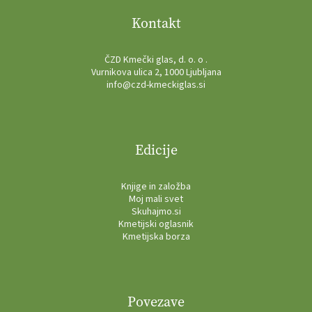
Kontakt
ČZD Kmečki glas, d. o. o .
Vurnikova ulica 2, 1000 Ljubljana
info@czd-kmeckiglas.si
Edicije
Knjige in založba
Moj mali svet
Skuhajmo.si
Kmetijski oglasnik
Kmetijska borza
Povezave