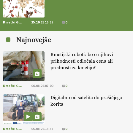
https://t.co/RVG0FzcQN6
14.07.2026
Kmečki Glas
15.10.25 15:35
0
[EKOloško = LOGIČNO
] Zdravje rastlin je ključno za
prehransko
varnost,
okolje in kakovost življenja. VEČ
Najnovejše
https://t.co/K0USFPJ5fJ @EUAgri #IMCAP #CAP
https://t.co/vcHhoOixHy
14.07.2026
Kmetijski roboti: bo o njihovi
prihodnosti odločala cena ali
prednosti za kmetijo?
[EKOloško = LOGIČNO
]
Danes ni pomembna le količina hrane,
ampak tudi način njene pridelave
. VEČ
https://t.co/bKGeI4ZcNi
@EUAgri #imcap #cap #blog https://t.co/2sllAmcKwG
Kmečki Glas
06.08.26 07:00
0
14.07.2026
Digitalno od satelita do prašičjega
korita
[EKOloško = LOGIČNO
]
Kakovostna ekološka semena in
prilagojene sorte
so temelj uspešne ekološke pridelave.
VEČ
https://t.co/OQSsax7l8V @EUAgri #IMCAP #CAP
https://t.co/PAL0zlhVia
Kmečki Glas
05.08.26 13:38
0