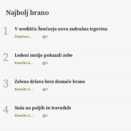
Najbolj brano
1
V središču Šenčurja nova zadružna trgovina
Čebelarstvo
0
2
Ledeni možje pokazali zobe
Kmečki Glas
0
3
Zelena država brez domače hrane
Kmečki Glas
0
4
Suša na poljih in travnikih
Kmečki Glas
0