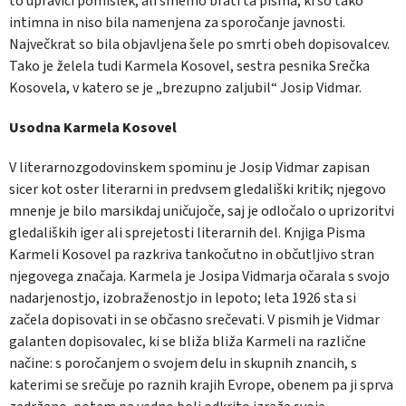
to upraviči pomislek, ali smemo brati ta pisma, ki so tako
intimna in niso bila namenjena za sporočanje javnosti.
Največkrat so bila objavljena šele po smrti obeh dopisovalcev.
Tako je želela tudi Karmela Kosovel, sestra pesnika Srečka
Kosovela, v katero se je „brezupno zaljubil“ Josip Vidmar.
Usodna Karmela Kosovel
V literarnozgodovinskem spominu je Josip Vidmar zapisan
sicer kot oster literarni in predvsem gledališki kritik; njegovo
mnenje je bilo marsikdaj uničujoče, saj je odločalo o uprizoritvi
gledaliških iger ali sprejetosti literarnih del. Knjiga Pisma
Karmeli Kosovel pa razkriva tankočutno in občutljivo stran
njegovega značaja. Karmela je Josipa Vidmarja očarala s svojo
nadarjenostjo, izobraženostjo in lepoto; leta 1926 sta si
začela dopisovati in se občasno srečevati. V pismih je Vidmar
galanten dopisovalec, ki se bliža bliža Karmeli na različne
načine: s poročanjem o svojem delu in skupnih znancih, s
katerimi se srečuje po raznih krajih Evrope, obenem pa ji sprva