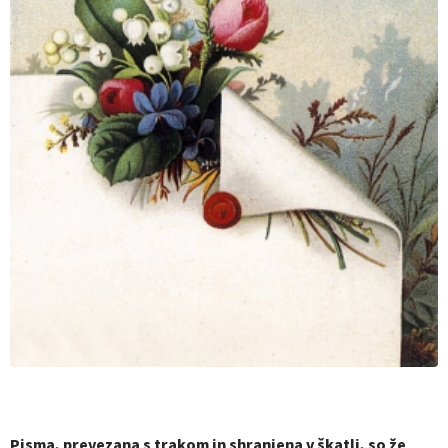
Pisma, prevezana s trakom in shranjena v škatli, so že