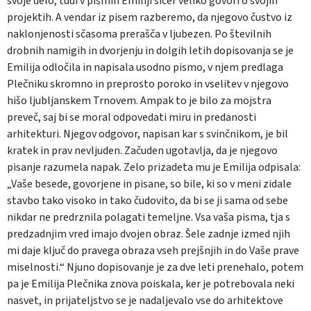
svoje delo, tudi v pismih Emiliji sicer veliko govori o svojih
projektih. A vendar iz pisem razberemo, da njegovo čustvo iz
naklonjenosti sčasoma prerašča v ljubezen. Po številnih
drobnih namigih in dvorjenju in dolgih letih dopisovanja se je
Emilija odločila in napisala usodno pismo, v njem predlaga
Plečniku skromno in preprosto poroko in vselitev v njegovo
hišo ljubljanskem Trnovem. Ampak to je bilo za mojstra
preveč, saj bi se moral odpovedati miru in predanosti
arhitekturi. Njegov odgovor, napisan kar s svinčnikom, je bil
kratek in prav nevljuden. Začuden ugotavlja, da je njegovo
pisanje razumela napak. Zelo prizadeta mu je Emilija odpisala:
„
Vaše besede, govorjene in pisane, so bile, ki so v meni zidale
stavbo tako visoko in tako čudovito, da bi se ji sama od sebe
nikdar ne predrznila polagati temeljne. Vsa vaša pisma, tja s
predzadnjim vred imajo dvojen obraz.
Šele zadnje izmed njih
mi daje ključ do pravega obraza vseh prejšnjih in do Vaše prave
miselnosti.“
Njuno dopisovanje je za dve leti prenehalo, potem
pa je Emilija Plečnika znova poiskala, ker je potrebovala neki
nasvet, in prijateljstvo se je nadaljevalo vse do arhitektove