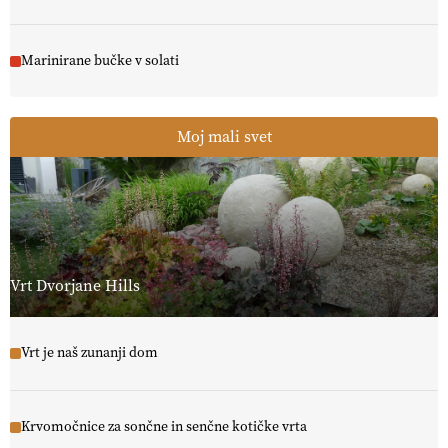
Marinirane bučke v solati
Moj mali svet
Vrt Dvorjane Hills
Vrt je naš zunanji dom
Krvomočnice za sončne in senčne kotičke vrta