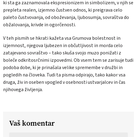
ki sta ga zaznamovala ekspresionizem in simbolizem, v njih se
prepleta realen, izjemno čustven odnos, ki preigrava celo
paleto čustvovanja, od oboževanja, ljubosumja, sovraštva do
obžalovanja, krivde in ogorčenosti.
V teh pismih se hkrati kažeta vsa Grumova bolestnost in
izjemnost, njegova ljubezen in občutljivost in morda celo
zatajevano sovraštvo – tako skuša svojo muzo ponižati z
boleče odkritosrčnimi izpovedmi. Ob vsem tem se zarisuje tudi
podoba dobe, ki je prinašala velike spremembe v družbi in
pogledih na človeka. Tudi ta pisma odpirajo, tako kakor vsa
druga, živ in oseben vpogled v osebnosti ustvarjalcev in čas
njihovega življenja.
Vaš komentar