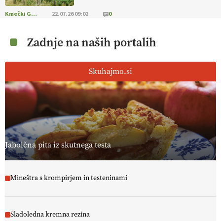
Kmečki Glas
22.07.26 09:02
0
Zadnje na naših portalih
Skuhajmo.si
Jabolčna pita iz skutnega testa
Mineštra s krompirjem in testeninami
Sladoledna kremna rezina