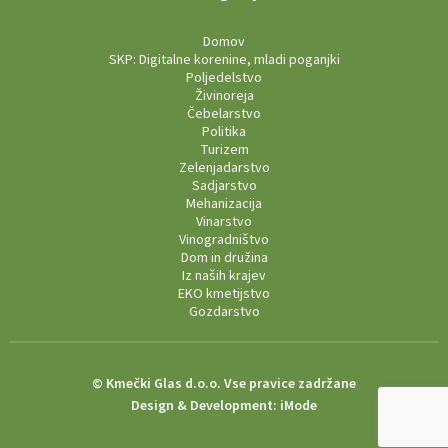
Domov
SKP: Digitalne korenine, mladi poganjki
Poljedelstvo
Živinoreja
Čebelarstvo
Politika
Turizem
Zelenjadarstvo
Sadjarstvo
Mehanizacija
Vinarstvo
Vinogradništvo
Dom in družina
Iz naših krajev
EKO kmetijstvo
Gozdarstvo
© Kmečki Glas d.o.o. Vse pravice zadržane
Design & Development:
iMode