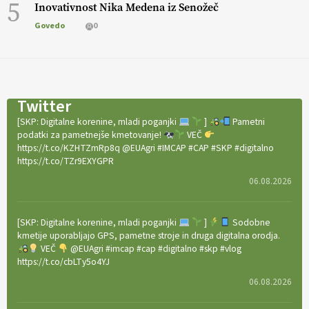
5
Inovativnost Nika Medena iz Senožeč
Govedo
0
Twitter
[SKP: Digitalne korenine, mladi poganjki
]
Pametni
podatki za pametnejše kmetovanje!
VEČ
https://t.co/KZHTZmRp8q @EUAgri #IMCAP #CAP #SKP #digitalno
https://t.co/TZr9EXYGPR
06.08.2026
[SKP: Digitalne korenine, mladi poganjki
]
Sodobne
kmetije uporabljajo GPS, pametne stroje in druga digitalna orodja.
VEČ
@EUAgri #imcap #cap #digitalno #skp #vlog
https://t.co/cbLTy5o4YJ
06.08.2026