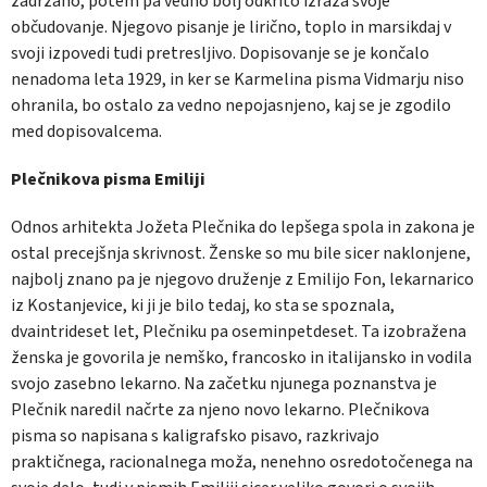
zadržano, potem pa vedno bolj odkrito izraža svoje
občudovanje. Njegovo pisanje je lirično, toplo in marsikdaj v
svoji izpovedi tudi pretresljivo. Dopisovanje se je končalo
nenadoma leta 1929, in ker se Karmelina pisma Vidmarju niso
ohranila, bo ostalo za vedno nepojasnjeno, kaj se je zgodilo
med dopisovalcema.
Plečnikova pisma Emiliji
Odnos arhitekta Jožeta Plečnika do lepšega spola in zakona je
ostal precejšnja skrivnost. Ženske so mu bile sicer naklonjene,
najbolj znano pa je njegovo druženje z Emilijo Fon, lekarnarico
iz Kostanjevice, ki ji je bilo tedaj, ko sta se spoznala,
dvaintrideset let, Plečniku pa oseminpetdeset. Ta izobražena
ženska je govorila je nemško, francosko in italijansko in vodila
svojo zasebno lekarno. Na začetku njunega poznanstva je
Plečnik naredil načrte za njeno novo lekarno. Plečnikova
pisma so napisana s kaligrafsko pisavo, razkrivajo
praktičnega, racionalnega moža, nenehno osredotočenega na