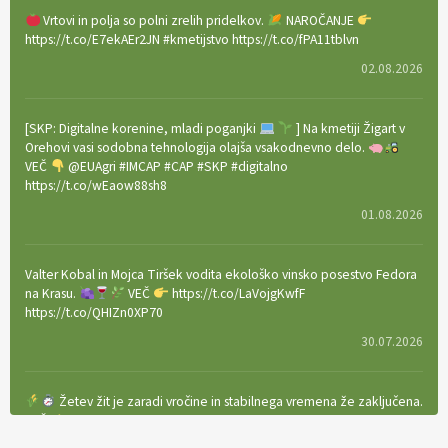
Vrtovi in polja so polni zrelih pridelkov.
NAROČANJE
https://t.co/E7ekAEr2JN #kmetijstvo https://t.co/fPA11tblvn
02.08.2026
[SKP: Digitalne korenine, mladi poganjki
] Na kmetiji Žigart v
Orehovi vasi sodobna tehnologija olajša vsakodnevno delo.
VEČ
@EUAgri #IMCAP #CAP #SKP #digitalno
https://t.co/wEaow88sh8
01.08.2026
Valter Kobal in Mojca Tiršek vodita ekološko vinsko posestvo Fedora
na Krasu.
VEČ
https://t.co/LaVojgKwfF
https://t.co/QHIZn0XP70
30.07.2026
Žetev žit je zaradi vročine in stabilnega vremena že zaključena.
VEČ
https://t.co/bBWaIz6Hhh https://t.co/TtKoOF5ENS