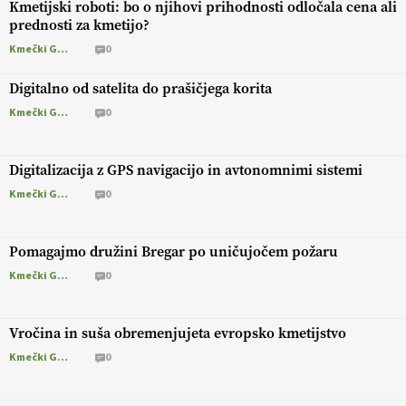
Kmetijski roboti: bo o njihovi prihodnosti odločala cena ali
prednosti za kmetijo?
Kmečki Glas
0
Digitalno od satelita do prašičjega korita
Kmečki Glas
0
Digitalizacija z GPS navigacijo in avtonomnimi sistemi
Kmečki Glas
0
Pomagajmo družini Bregar po uničujočem požaru
Kmečki Glas
0
Vročina in suša obremenjujeta evropsko kmetijstvo
Kmečki Glas
0