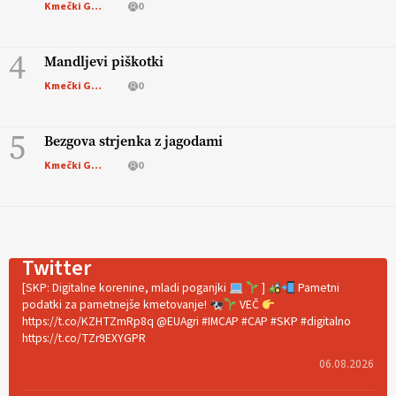
Kmečki Glas
0
4
Mandljevi piškotki
Kmečki Glas
0
5
Bezgova strjenka z jagodami
Kmečki Glas
0
Twitter
[SKP: Digitalne korenine, mladi poganjki
]
Pametni
podatki za pametnejše kmetovanje!
VEČ
https://t.co/KZHTZmRp8q @EUAgri #IMCAP #CAP #SKP #digitalno
https://t.co/TZr9EXYGPR
06.08.2026