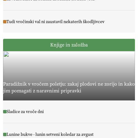
Tudi vročinski val ni zaustavil nekaterih škodljivcev
Knjige in založba
Paradižnik v vročem poletju: zakaj plodovi ne zorijo in kako
jim pomagati z naravnimi pripravki
Sladice za vroče dni
Lunine bukve - lunin setveni koledar za avgust