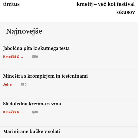
tinitus
kmetij – več kot festival
okusov
Najnovejše
Jabolčna pita iz skutnega testa
Kmečki Glas
0
Mineštra s krompirjem in testeninami
Juhe
0
Sladoledna kremna rezina
Kmečki Glas
0
Marinirane bučke v solati