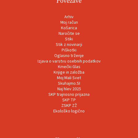
Povezave
Arhiv
Moj račun
Košarica
Naročite se
Stiki
Stik z novinarji
Piškotki
Oglasno trženje
Izjava o varstvu osebnih podatkov
Kmečki Glas
Knjige in založba
Moj Mali Svet
Skuhajmo.SI
Naj hlev 2025
SKP trajnosno prijazna
SKP TP
ZSKP ZŽ
Ekološko logično