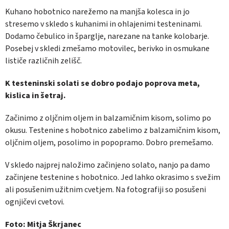
Kuhano hobotnico narežemo na manjša kolesca in jo
stresemo v skledo s kuhanimi in ohlajenimi testeninami.
Dodamo čebulico in šparglje, narezane na tanke kolobarje.
Posebej v skledi zmešamo motovilec, berivko in osmukane
lističe različnih zelišč.
K testeninski solati se dobro podajo poprova meta,
kislica in šetraj.
Začinimo z oljčnim oljem in balzamičnim kisom, solimo po
okusu. Testenine s hobotnico zabelimo z balzamičnim kisom,
oljčnim oljem, posolimo in popopramo. Dobro premešamo.
V skledo najprej naložimo začinjeno solato, nanjo pa damo
začinjene testenine s hobotnico. Jed lahko okrasimo s svežim
ali posušenim užitnim cvetjem. Na fotografiji so posušeni
ognjičevi cvetovi.
Foto: Mitja Škrjanec