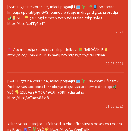
[SKP: Digitalne korenine, mladi poganjki
]
Sodobne
kmetije uporabljajo GPS, pametne stroje in druga digitalna orodja.
VEČ
@EUAgri #imcap #cap #digitalno #skp #vlog
https://t.co/cbLTy5o4YJ
06.08.2026
Vrtovi in polja so polni zrelih pridelkov.
NAROČANJE
https://t.co/E7ekAEr2JN #kmetijstvo https://t.co/fPA11tblvn
02.08.2026
[SKP: Digitalne korenine, mladi poganjki
] Na kmetiji Žigart v
Orehovi vasi sodobna tehnologija olajša vsakodnevno delo.
VEČ
@EUAgri #IMCAP #CAP #SKP #digitalno
https://t.co/wEaow88sh8
01.08.2026
Valter Kobal in Mojca Tiršek vodita ekološko vinsko posestvo Fedora
na Krasu.
VEČ
https://t.co/LaVojgKwfF