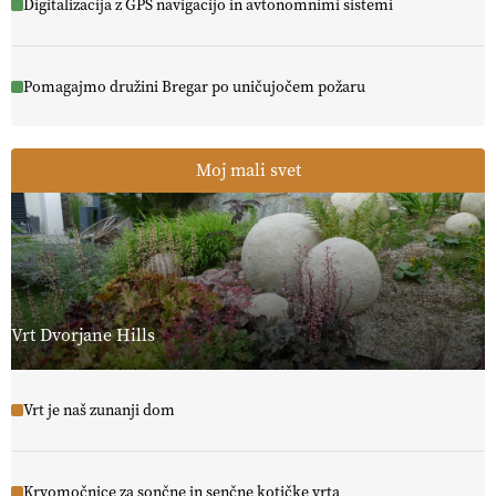
Digitalizacija z GPS navigacijo in avtonomnimi sistemi
Pomagajmo družini Bregar po uničujočem požaru
Moj mali svet
Vrt Dvorjane Hills
Vrt je naš zunanji dom
Krvomočnice za sončne in senčne kotičke vrta