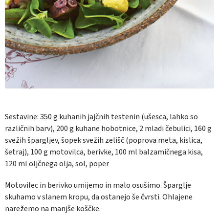
Sestavine:
350 g kuhanih jajčnih testenin (ušesca, lahko so
različnih barv)
,
200 g kuhane hobotnice
,
2 mladi čebulici
,
160 g
svežih špargljev
,
šopek svežih zelišč (poprova meta, kislica,
šetraj)
,
100 g motovilca, berivke
,
100 ml balzamičnega kisa
,
120 ml oljčnega olja
,
sol, poper
Motovilec in berivko umijemo in malo osušimo. Šparglje
skuhamo v slanem kropu, da ostanejo še čvrsti. Ohlajene
narežemo na manjše koščke.