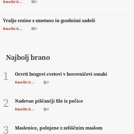
Kmečki Glas
0
Vražje rezine s smetano in gozdnimi sadeži
Kmečki Glas
0
Najbolj brano
1
Ocvrti bezgovi cvetovi v borovničevi omaki
Kmečki Glas
0
2
Nadevan piščančji file iz pečice
Kmečki Glas
0
3
Maslenice, polnjene z zeliščnim maslom