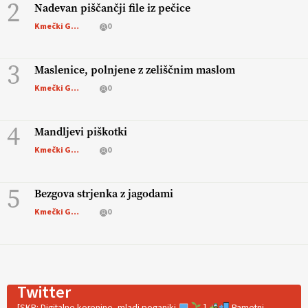
2
Nadevan piščančji file iz pečice
Kmečki Glas
0
3
Maslenice, polnjene z zeliščnim maslom
Kmečki Glas
0
4
Mandljevi piškotki
Kmečki Glas
0
5
Bezgova strjenka z jagodami
Kmečki Glas
0
Twitter
[SKP: Digitalne korenine, mladi poganjki
]
Pametni