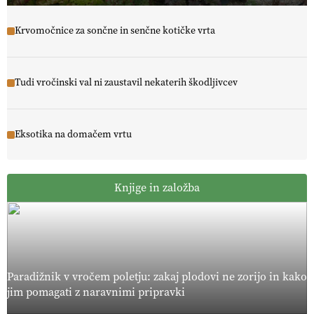
Krvomočnice za sončne in senčne kotičke vrta
Tudi vročinski val ni zaustavil nekaterih škodljivcev
Eksotika na domačem vrtu
Knjige in založba
Paradižnik v vročem poletju: zakaj plodovi ne zorijo in kako
jim pomagati z naravnimi pripravki