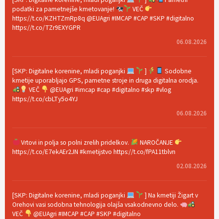
podatki za pametnejše kmetovanje!
VEČ
https://t.co/KZHTZmRp8q @EUAgri #IMCAP #CAP #SKP #digitalno
https://t.co/TZr9EXYGPR
06.08.2026
[SKP: Digitalne korenine, mladi poganjki
]
Sodobne
kmetije uporabljajo GPS, pametne stroje in druga digitalna orodja.
VEČ
@EUAgri #imcap #cap #digitalno #skp #vlog
https://t.co/cbLTy5o4YJ
06.08.2026
Vrtovi in polja so polni zrelih pridelkov.
NAROČANJE
https://t.co/E7ekAEr2JN #kmetijstvo https://t.co/fPA11tblvn
02.08.2026
[SKP: Digitalne korenine, mladi poganjki
] Na kmetiji Žigart v
Orehovi vasi sodobna tehnologija olajša vsakodnevno delo.
VEČ
@EUAgri #IMCAP #CAP #SKP #digitalno