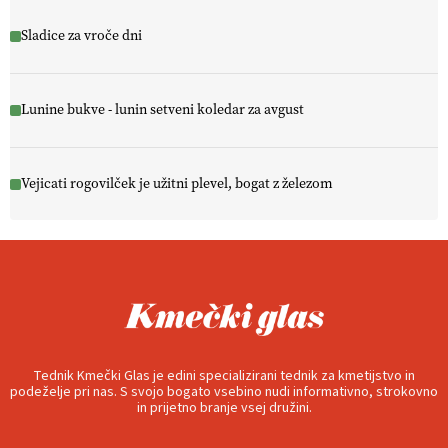
Sladice za vroče dni
Lunine bukve - lunin setveni koledar za avgust
Vejicati rogovilček je užitni plevel, bogat z železom
Tednik Kmečki Glas je edini specializirani tednik za kmetijstvo in
podeželje pri nas. S svojo bogato vsebino nudi informativno, strokovno
in prijetno branje vsej družini.