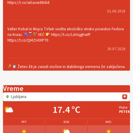
https://t.co/wEaow88sh8
01.08.2026
Valter Kobal in Mojca Tiršek vodita ekološko vinsko posestvo Fedora
na Krasu.
VEČ
https://t.co/LaVojgKwfF
https://t.co/QHIZn0XP70
30.07.2026
Žetev žit je zaradi vročine in stabilnega vremena že zaključena.
VEČ
https://t.co/bBWaIz6Hhh https://t.co/TtKoOF5ENS
23.07.2026
Vreme
Ljubljana
[EKOloško = LOGIČNO
]
Ameriške borovnice so odlična izbira za
ekološko pridelavo.
VEČ
https://t.co/aPQkmLUy2j @EUAgri
17.4 °C
Plohe
#IMCAP #CAP https://t.co/tQd9tB1THk
PETEK
22.07.2026
PET.
SOB.
NED.