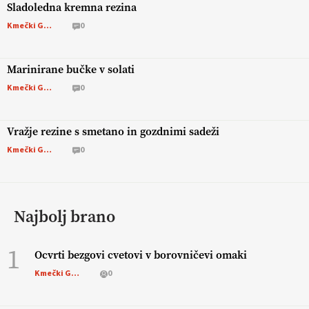
Sladoledna kremna rezina
Kmečki Glas
0
Marinirane bučke v solati
Kmečki Glas
0
Vražje rezine s smetano in gozdnimi sadeži
Kmečki Glas
0
Najbolj brano
1
Ocvrti bezgovi cvetovi v borovničevi omaki
Kmečki Glas
0