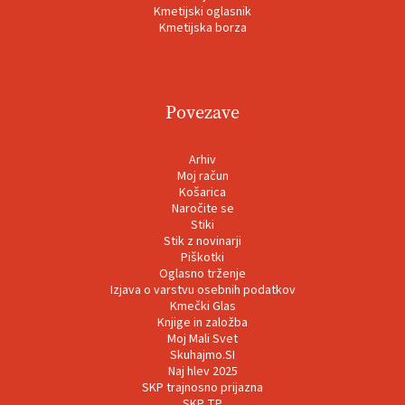
Kmetijski oglasnik
Kmetijska borza
Povezave
Arhiv
Moj račun
Košarica
Naročite se
Stiki
Stik z novinarji
Piškotki
Oglasno trženje
Izjava o varstvu osebnih podatkov
Kmečki Glas
Knjige in založba
Moj Mali Svet
Skuhajmo.SI
Naj hlev 2025
SKP trajnosno prijazna
SKP TP