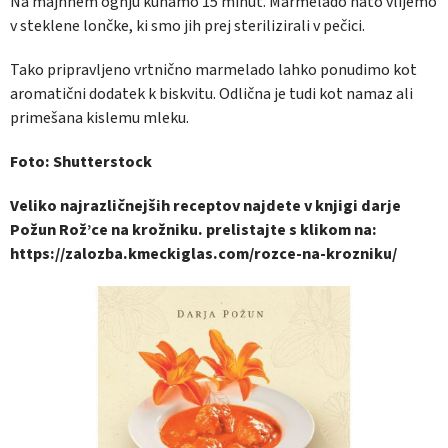
Na majhnem ognju kuhamo 15 minut. Marmelado nato vlijemo
v steklene lončke, ki smo jih prej sterilizirali v pečici.
Tako pripravljeno vrtnično marmelado lahko ponudimo kot
aromatični dodatek k biskvitu. Odlična je tudi kot namaz ali
primešana kislemu mleku.
Foto: Shutterstock
Veliko najrazličnejših receptov najdete v knjigi darje
Požun Rož’ce na krožniku. prelistajte s klikom na:
https://zalozba.kmeckiglas.com/rozce-na-krozniku/